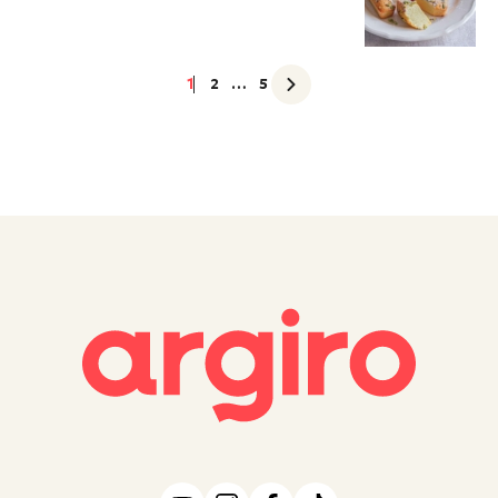
1
2
…
5