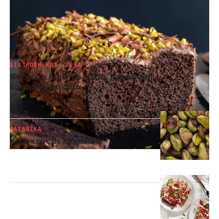
ΚΕΙΚ
Κέικ σοκολάτας με γιαούρτι και
ελαιόλαδο
ΔΙΑΤΡΟΦΗ ΚΑΙ ΥΓΕΙΑ
Φυστίκια Αιγίνης: Γεύση, παράδοση
και θρεπτική αξία
ΛΑΧΑΝΙΚΑ
Κους κους με λαχανικά