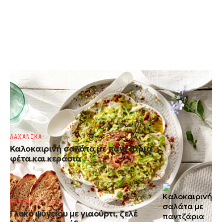
ΣΑΛΑΤΕΣ
Κολοκυθάκια σαλάτα με γιαούρτι και
καραμελωμένα κρεμμύδια
ΛΑΧΑΝΙΚΑ
Καλοκαιρινή σαλάτα με παντζάρια
φέτα και κεράσια
ΓΛΥΚΑ ΨΥΓΕΙΟΥ
Γλυκό ψυγείου με γιαούρτι, ζελέ