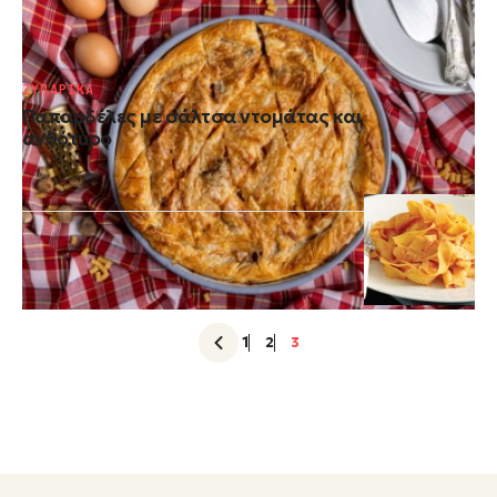
Μακαρονόπιτα σε φόρμα
ΖΥΜΑΡΙΚΑ
Παπαρδέλες µε σάλτσα ντομάτας και
ανθότυρο
1
2
3