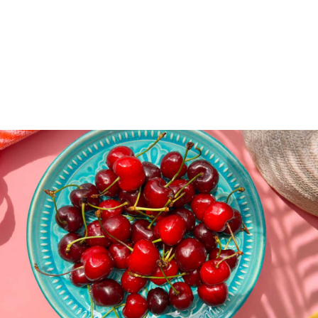
Υπάρχουν δύο κύριες ποικιλίες κερασιών: Τα γλυκά,
κατακόκκινα, ζουμερά με τραγανή σάρκα και τα
ξινά, ανοιχτόχρωμα πετροκέρασα με κρουστή
τραγανή σάρκα και υπόξινη γεύση. Τα κεράσια δεν
είναι μόνο απολαυστικά, αλλά και ιδιαίτερα
ωφέλιμα για την υγεία. Διαθέτουν ένα εντυπωσιακό
διατροφικό προφίλ.