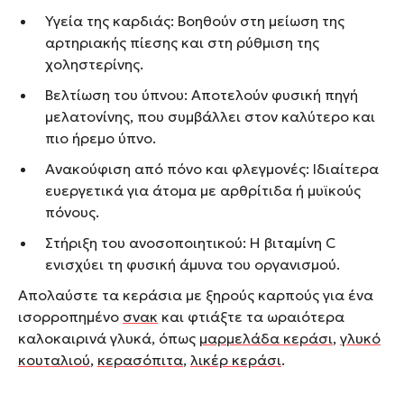
Υγεία της καρδιάς: Βοηθούν στη μείωση της
αρτηριακής πίεσης και στη ρύθμιση της
χοληστερίνης.
Βελτίωση του ύπνου: Αποτελούν φυσική πηγή
μελατονίνης, που συμβάλλει στον καλύτερο και
πιο ήρεμο ύπνο.
Ανακούφιση από πόνο και φλεγμονές: Ιδιαίτερα
ευεργετικά για άτομα με αρθρίτιδα ή μυϊκούς
πόνους.
Στήριξη του ανοσοποιητικού: Η βιταμίνη C
ενισχύει τη φυσική άμυνα του οργανισμού.
Απολαύστε τα κεράσια με ξηρούς καρπούς για ένα
ισορροπημένο
σνακ
και φτιάξτε τα ωραιότερα
καλοκαιρινά γλυκά, όπως
μαρμελάδα κεράσι
,
γλυκό
κουταλιού
,
κερασόπιτα
,
λικέρ κεράσι
.