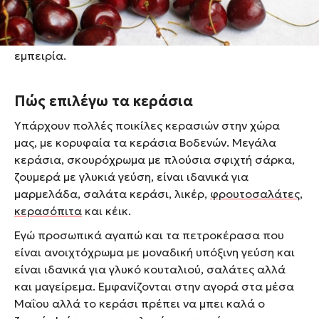
δέντρα του περιβολιού να μαζεύουμε, να γευόμαστε
και να κολλάνε τα χέρια και τα χείλη στα μεθυστικά
ζουμιά των κερασιών. Ακόμα το θυμάμαι σαν
εμπειρία.
Πώς επιλέγω τα κεράσια
Υπάρχουν πολλές ποικίλες κερασιών στην χώρα
μας, με κορυφαία τα κεράσια Βοδενών. Μεγάλα
κεράσια, σκουρόχρωμα με πλούσια σφιχτή σάρκα,
ζουμερά με γλυκιά γεύση, είναι ιδανικά για
μαρμελάδα, σαλάτα κεράσι, λικέρ,
φρουτοσαλάτες
,
κερασόπιτα
και κέικ.
Εγώ προσωπικά αγαπώ και τα πετροκέρασα που
είναι ανοιχτόχρωμα με μοναδική υπόξινη γεύση και
είναι ιδανικά για γλυκό κουταλιού, σαλάτες αλλά
και μαγείρεμα. Εμφανίζονται στην αγορά στα μέσα
Μαΐου αλλά το κεράσι πρέπει να μπει καλά ο