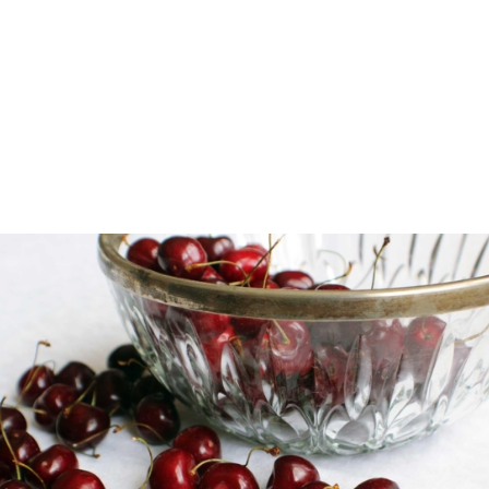
Αγορά και σωστή συντήρηση
Τα κεράσια οι παραγωγοί τα μαζεύουν ένα ένα με το
χέρι. Άπειρες φορές έχω μαζέψει κεράσια σαν παιδί
από το περιβόλι του καπάρου στο βουνό Αγίων
Πάντων, πάνω από τις Λεύκες στην Πάρο. Ήταν
εμπειρία όλες οι οικογένειες κάθε Ιούλιο στις αρχές
με τα καλαθάκια μας, σκαρφαλωμένοι όλοι στα