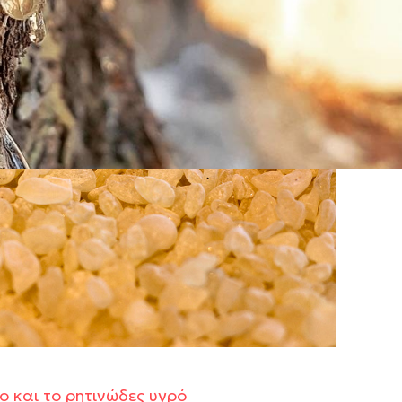
νο και το ρητινώδες υγρό