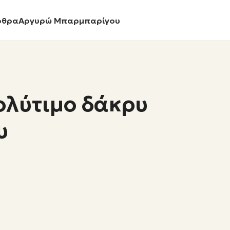
ρθρα
Αργυρώ Μπαρμπαρίγου
ολύτιμο δάκρυ
υ