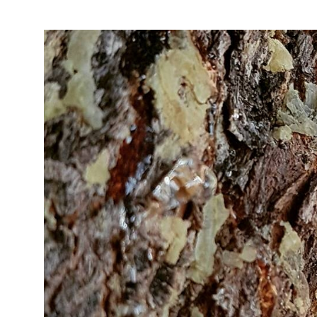
Η μαστίχα είναι γνωστή εδώ 
χρησιμοποιηθεί ευρέως ως π
θεραπεία αρκετών καταστάσε
έλκη.
Η μαστίχα είναι γνωστή εδώ 
χρησιμοποιηθεί ευρέως ως π
θεραπεία αρκετών καταστάσε
έλκη.