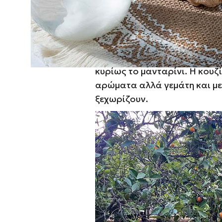
Η γαστρονομία της Χίου και 
Η
Χίος
είναι ένα νησί φυσικ
προϊόντα μοναδικά, όπως η
κυρίως το
μανταρίνι
. Η κουζ
αρώματα αλλά γεμάτη και μ
ξεχωρίζουν.