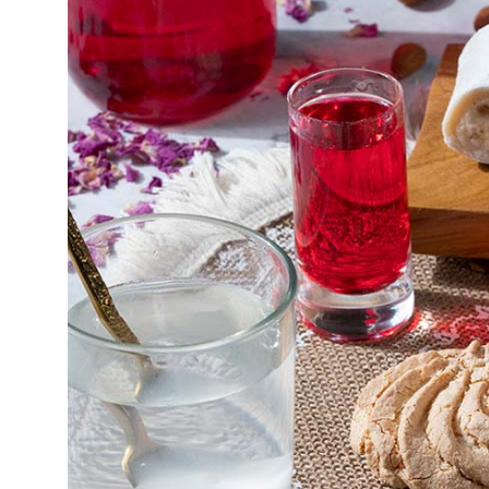
Η Χίος είναι ένα νησί φυσικ
προϊόντα μοναδικά. Μάθετε
προϊόντα της Χίου.