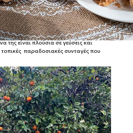
τα προϊόντα της
ά προικισμένο όπου καλλιεργούνται
μαστίχα
, αλλά και διάφορα εσπεριδοειδή,
ίνα της είναι πλούσια σε γεύσεις και
ε τοπικές παραδοσιακές συνταγές που