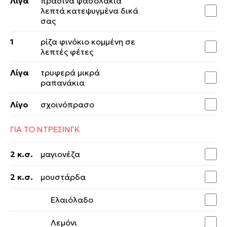
Λίγα
πράσινα φασολάκια
λεπτά κατεψυγμένα δικά
σας
1
ρίζα φινόκιο κομμένη σε
λεπτές φέτες
Λίγα
τρυφερά μικρά
ραπανάκια
Λίγο
σχοινόπρασο
ΓΙΑ ΤΟ ΝΤΡΕΣΙΝΓΚ
2 κ.σ.
μαγιονέζα
2 κ.σ.
μουστάρδα
Ελαιόλαδο
Λεμόνι