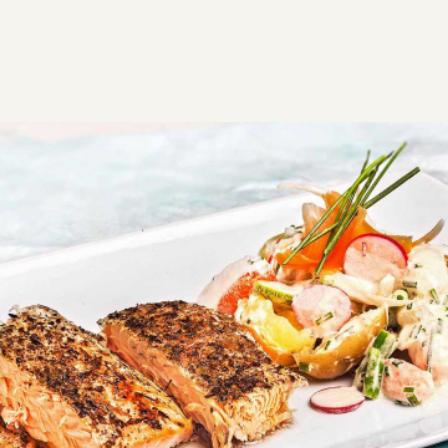
ΣΥΝΤΑΓΕΣ
ΑΛΜΥΡΑ
ΨΑΡΙΑ
Σολομός ψητός με λαχανικά και
σάλτσα ταρτάρ
Ζουμερός σολομός ψητός στο φούρνο ή στο τηγάνι,
με λαχανικά και ελαφριά σάλτσα ταρτάρ. Ιδανική,
θρεπτική επιλογή για υγιεινό γεύμα.
Εύκολη
0:40