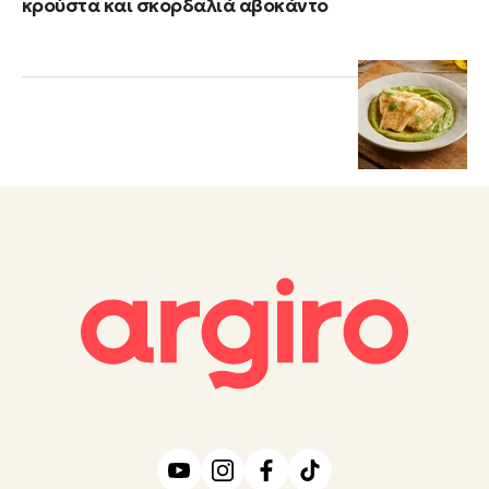
κρούστα και σκορδαλιά αβοκάντο