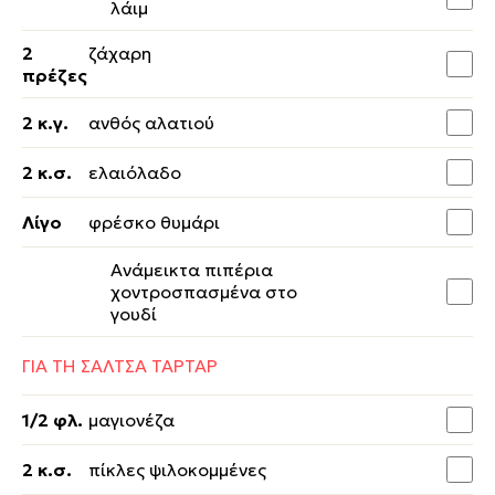
λάιμ
2
ζάχαρη
πρέζες
2 κ.γ.
ανθός αλατιού
2 κ.σ.
ελαιόλαδο
Λίγο
φρέσκο θυμάρι
Ανάμεικτα πιπέρια
χοντροσπασμένα στο
γουδί
ΓΙΑ ΤΗ ΣΑΛΤΣΑ ΤΑΡΤΑΡ
1/2 φλ.
μαγιονέζα
2 κ.σ.
πίκλες ψιλοκομμένες