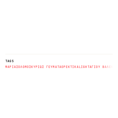
TAGS
ΨΑΡΙΑ
ΣΟΛΟΜΟΣ
ΚΥΡΙΩΣ ΓΕΥΜΑΤΑ
ΟΡΕΚΤΙΚΑ
LIGHT
ΑΓΙΟΥ ΒΑΛΕΝΤΙ