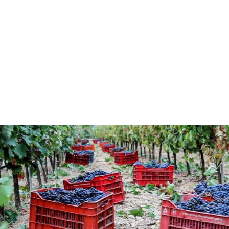
Η περιοχή της Νεμέας
Στην καρδιά της Πελοποννήσου, βρίσκεται η Νεμέα,
μία πόλη με ιστορική φήμη και όχι μόνο. Γνωστή από
την αρχαιότητα για τους άθλους του Ηρακλή αλλά
και για το κρασί της.
Το ποικιλόμορφο και γόνιμο
έδαφός της, ιδανικό για αμπελοκαλλιέργεια
από