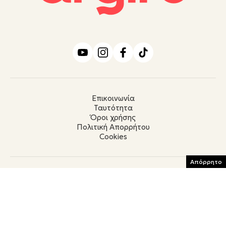
Επικοινωνία
Ταυτότητα
Όροι χρήσης
Πολιτική Απορρήτου
Cookies
Απόρρητο
ΜΕΛΟΣ
© ΜORE MEDIA Α.Ε.
Το σύνολο του περιεχομένου και των υπηρεσιών του argiro.gr διατίθεται στους