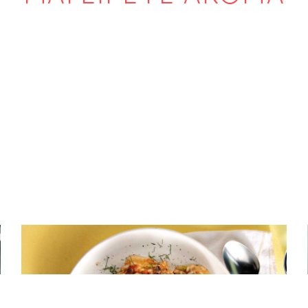
ΟΣΠΡΙΑ
Φασόλια με ρύζι​ και λαχανικά