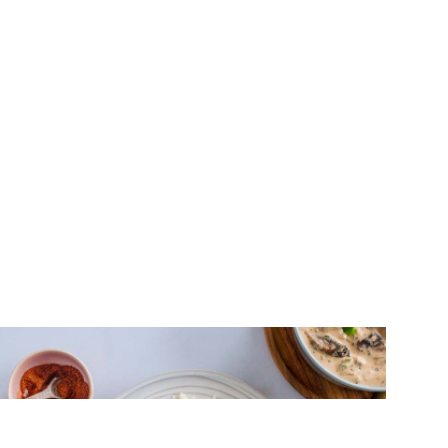
ΡΥΖΙ
Vegan λευκή σάλτσα με μανιτάρια και
ρύζι