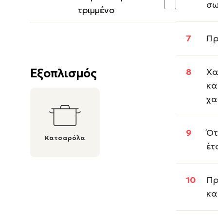
σω
τριμμένο
Πρ
Εξοπλισμός
Χα
κα
χα
Ότ
Κατσαρόλα
έτ
Πρ
κα