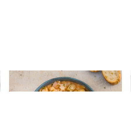
ΡΥΖΙ
Πρασόρυζο κοκκινιστό