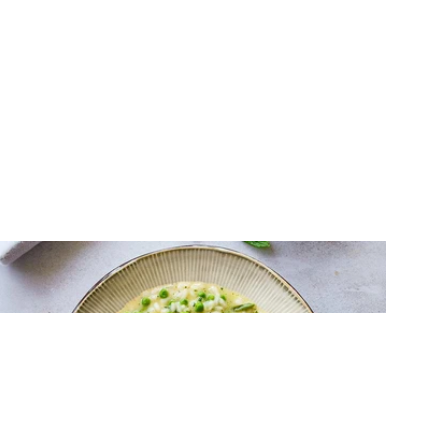
ΡΥΖΙ
Εύκολο ριζότο με φασολάκια, αρακά και
δυόσμο