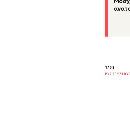
Μοσχ
ανατο
TAGS
ΡΥΖΙ
ΡΥΖΙ
ΚΥ