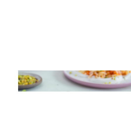
ΑΛΜΥΡΑ
Κόκκινες φακές με ρύζι και λαχανικά