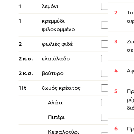
1
λεμόνι
Το
1
κρεμμύδι
αφ
ψιλοκομμένο
Ζε
2
φωλιές φιδέ
σε
2 κ.σ.
ελαιόλαδο
Αφ
2 κ.σ.
βούτυρο
1 lt
ζωμός κρέατος
Πρ
μέ
Αλάτι
δι
Πιπέρι
Πρ
Κεφαλοτύρι