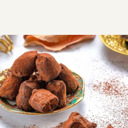
ΣΥΝΤΑΓΕΣ
ΓΛΥΚΑ
Φανταστικές τρούφες με
αλατισμένη καραμέλα
Εύκολες στην παρασκευή τους οι τρούφες
σοκολάτας με λαχταριστή σπιτική αλατισμένη
καραμέλα. Εξαιρετικός συνδυασμός γεύσεων. Ευκολη
συνταγη για τρουφακια
2
0:25