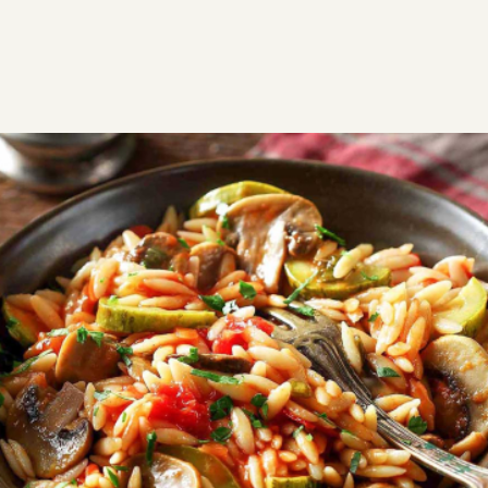
ΣΥΝΤΑΓΕΣ
ΑΛΜΥΡΑ
ΛΑΧΑΝΙΚΑ
Κριθαράκι με μανιτάρια και
κολοκυθάκια
Πεντανόστιμο κριθαράκι με μανιτάρια και
κολοκυθάκια που απαιτεί πολύ λίγο χρόνο για να
ετοιμαστεί. Πασπαλίστε το με άπαχο τυρί και
απολαύστε το χωρίς τύψεις!
Εύκολη
0:25