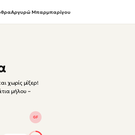
ρθρα
Αργυρώ Μπαρμπαρίγου
α
αι χωρίς μίξερ!
άτια μήλου –
GF