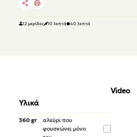
12 μερίδες
10 λεπτά
40 λεπτά
Video
Υλικά
360 gr
αλεύρι που
φουσκώνει μόνο