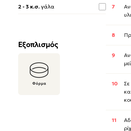
2 - 3 κ.σ.
γάλα
Αν
υλ
Πρ
Εξοπλισμός
Αν
με
Σε
Φόρμα
κα
κο
Αδ
ρί