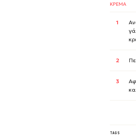
ΚΡΕΜΑ
Αν
γά
κρ
Πε
Αφ
κα
TAGS