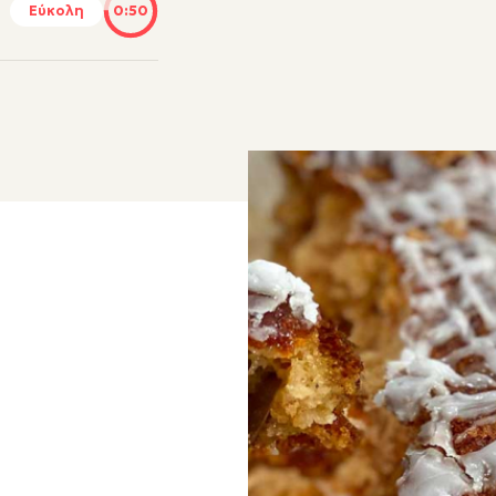
Εύκολη
0:50