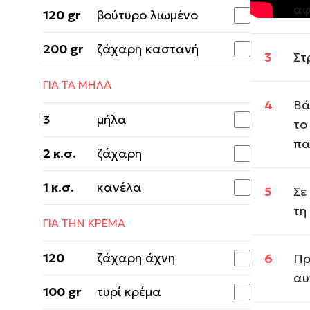
αφ
120 gr
βούτυρο λιωμένο
200 gr
ζάχαρη καστανή
Στ
ΓΙΑ ΤΑ ΜΗΛΑ
Βά
3
μήλα
το
πα
2 κ.σ.
ζάχαρη
1 κ.σ.
κανέλα
Σε
τη
ΓΙΑ ΤΗΝ ΚΡΕΜΑ
120
ζάχαρη άχνη
Πρ
αυ
100 gr
τυρί κρέμα