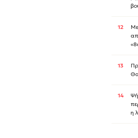
βο
Με
απ
«8
Πρ
Θα
Ψή
πε
η 