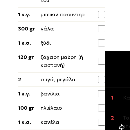
του
1 κ.γ.
μπεικιν παουντερ
300 gr
γάλα
1 κ.σ.
ξύδι
120 gr
ζάχαρη μαύρη (ή
καστανή)
Εκτέλε
2
αυγά, μεγάλα
1 κ.γ.
βανίλια
Κα
100 gr
ηλιέλαιο
Τα
1 κ.σ.
κανέλα
τη