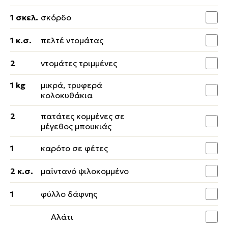
1 σκελ.
σκόρδο
1 κ.σ.
πελτέ ντομάτας
2
ντομάτες τριμμένες
1 kg
μικρά, τρυφερά
κολοκυθάκια
2
πατάτες κομμένες σε
μέγεθος μπουκιάς
1
καρότο σε φέτες
2 κ.σ.
μαϊντανό ψιλοκομμένο
1
φύλλο δάφνης
Αλάτι