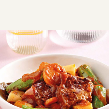
ΣΥΝΤΑΓΕΣ
ΑΛΜΥΡΑ
ΛΑΧΑΝΙΚΑ
Μοσχάρι με κολοκυθάκια
Το μοσχάρι με κολοκυθάκια και πατάτες είναι η
ιδανική επιλογή για ένα πλήρες και θρεπτικό παιδικό
γεύμα! Με απλά υλικά και πλούσια γεύση.
Εύκολη
1:45