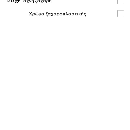
120 gr
άχνη ζάχαρη
Χρώμα ζαχαροπλαστικής