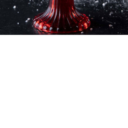
25 - τμχ.
10 λεπτά
1 ώρα