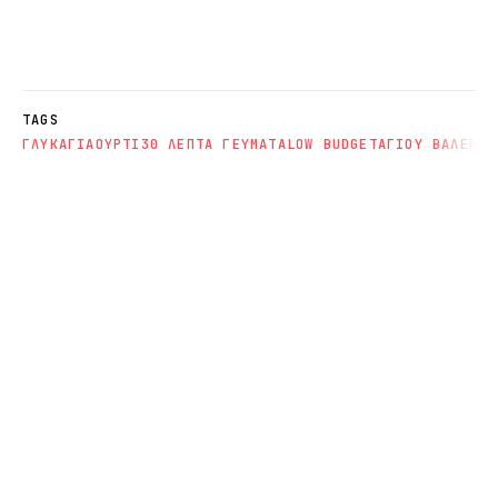
TAGS
ΓΛΥΚΑ
ΓΙΑΟΥΡΤΙ
30 ΛΕΠΤΑ ΓΕΥΜΑΤΑ
LOW BUDGET
ΑΓΙΟΥ ΒΑΛΕΝΤΙ