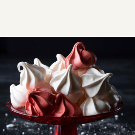
ΣΥΝΤΑΓΕΣ
ΓΛΥΚΑ
Μπεζέδες
Υπέροχοι μπεζέδες, τραγανοί απ’ έξω με μαστιχωτή
υφή στο εσωτερικό τους. Ένα γλυκάκι ελαφρύ σαν
συννεφάκι!
Εύκολη
1:10