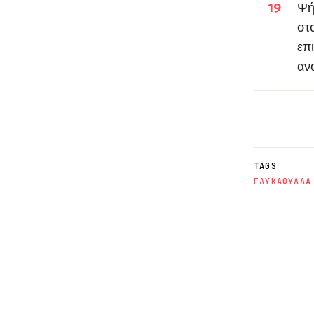
Ψή
στ
επ
αν
TAGS
ΓΛΥΚΑ
ΦΥΛΛΑ