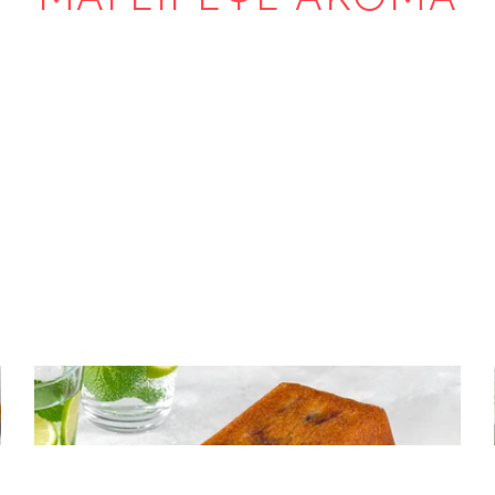
ΚΕΙΚ
Κέικ με κεράσια