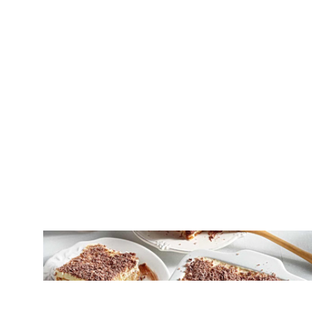
ΓΛΥΚΑ ΨΥΓΕΙΟΥ
Γλυκό ψυγείου με σαβαγιάρ και τρεις
σοκολάτες