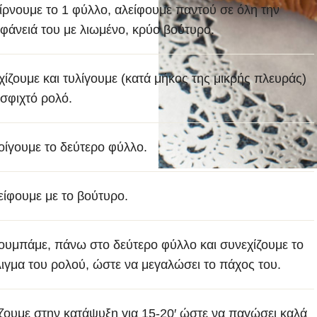
ίρνουμε το 1 φύλλο, αλείφουμε παντού σε όλη την
ιφάνειά του με λιωμένο, κρύο βούτυρο.
χίζουμε και τυλίγουμε (κατά μήκος της μικρής πλευράς)
 σφιχτό ρολό.
οίγουμε το δεύτερο φύλλο.
είφουμε με το βούτυρο.
ουμπάμε, πάνω στο δεύτερο φύλλο και συνεχίζουμε το
λιγμα του ρολού, ώστε να μεγαλώσει το πάχος του.
ζουμε στην κατάψυξη για 15-20′ ώστε να παγώσει καλά