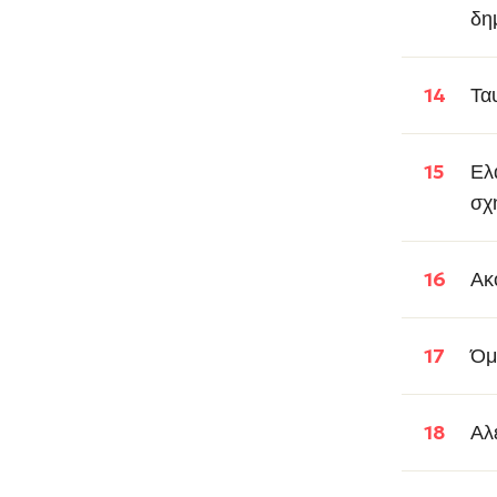
δη
Τα
Ελ
σχ
Ακ
Όμ
Αλ