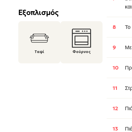
και
Εξοπλισμός
Το
Με
Ταψί
Φούρνος
Πρ
Στ
Πι
Πι