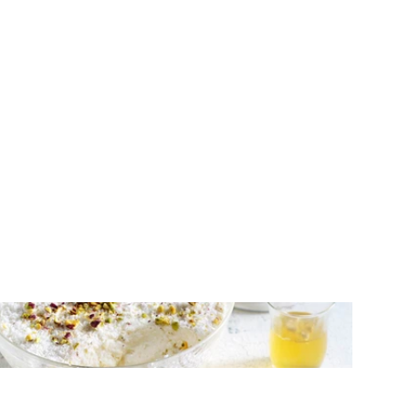
ΓΛΥΚΑ ΨΥΓΕΙΟΥ
Γλυκό ψυγείου με γιαούρτι, ζελέ λεμόνι
και καρύδα