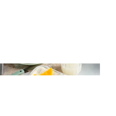
ΓΛΥΚΑ ΨΥΓΕΙΟΥ
Γλυκό ψυγείου με ροδάκινα και κράκερ