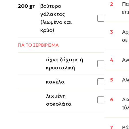
Πα
200 gr
βούτυρο
επ
γάλακτος
(λιωμένο και
κρύο)
Αρ
σε
ΓΙΑ ΤΟ ΣΕΡΒΙΡΙΣΜΑ
άχνη ζάχαρη ή
Αν
κρυσταλική
Αλ
κανέλα
λιωμένη
Ακ
σοκολάτα
τύ
Βά