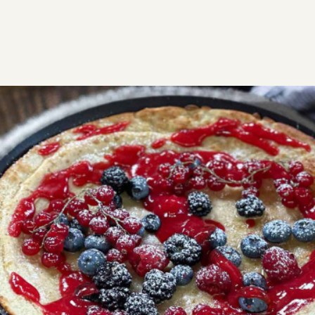
ΣΥΝΤΑΓΕΣ
ΓΛΥΚΑ
Dutch baby
Το Dutch baby είναι κάτι ανάμεσα σε pancake και
κρέπα. Λαχταριστό, αφράτο, πανεύκολο και
φτιάχνεται σε λίγα λεπτά. Ιδανικό για brunch ή για
απογευματινό σνακ.
Εύκολη
0:25