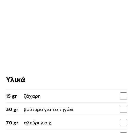
Υλικά
15 gr
ζάχαρη
30 gr
βούτυρο για το τηγάνι
70 gr
αλεύρι γ.ο.χ.