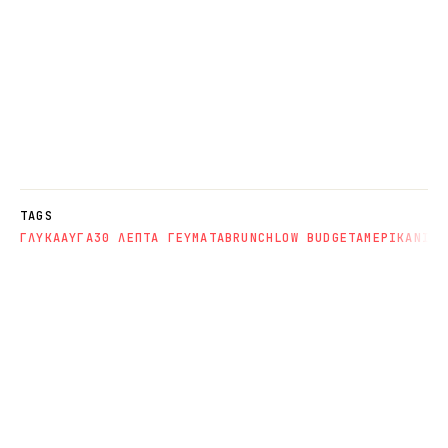
TAGS
ΓΛΥΚΑ
ΑΥΓΑ
30 ΛΕΠΤΑ ΓΕΥΜΑΤΑ
BRUNCH
LOW BUDGET
ΑΜΕΡΙΚΑΝΙΚΗ