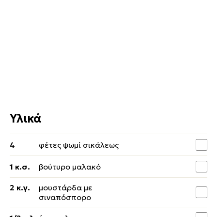
Υλικά
4
φέτες ψωμί σικάλεως
1 κ.σ.
βούτυρο μαλακό
2 κ.γ.
μουστάρδα με
σιναπόσπορο