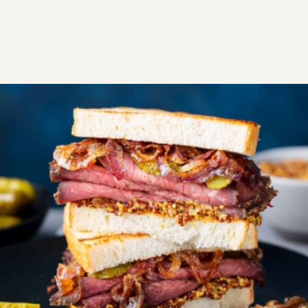
ΣΥΝΤΑΓΕΣ
ΑΛΜΥΡΑ
ΣΑΝΤΟΥΙΤΣ
Παστράμι σάντουιτς
Σάντουιτς με παστράμι, λιωμένο τυρί και τραγανό
ψωμί. Pastrami sandwich, λαχταριστό, ακαταμάχητο,
πλούσιο σε γεύση και απόλυτα χορταστικό.
Εύκολη
0:10