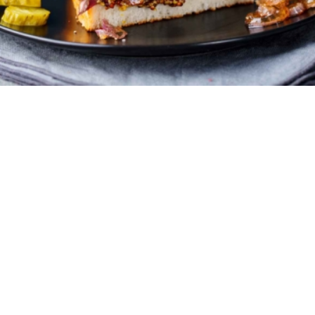
2 τεμάχια
5 λεπτά
5 λεπτά