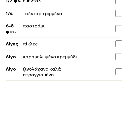
1/2 φλ.
έμενταλ
1/4
τσένταρ τριμμένο
6-8
παστράμι
φετ.
Λίγες
πίκλες
Λίγο
καραμελωμένο κρεμμύδι
Λίγο
ξινολάχανο καλά
στραγγισμένο