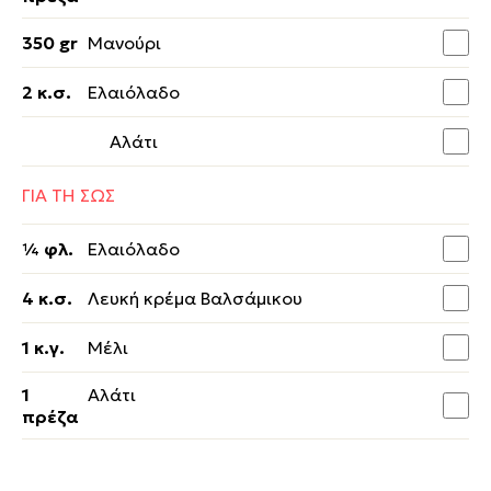
350 gr
Μανούρι
2 κ.σ.
Ελαιόλαδο
Αλάτι
ΓΙΑ ΤΗ ΣΩΣ
¼ φλ.
Ελαιόλαδο
4 κ.σ.
Λευκή κρέμα Βαλσάμικου
1 κ.γ.
Μέλι
1
Αλάτι
πρέζα