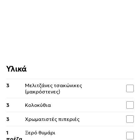
Υλικά
3
Μελιτζάνες τσακώνικες
(μακρόστενες)
3
Κολοκύθια
3
Χρωματιστές πιπεριές
1
Ξερό θυμάρι
πρέζα