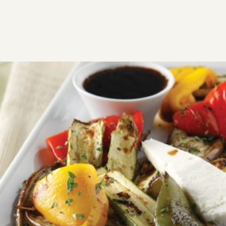
ΣΥΝΤΑΓΕΣ
ΑΛΜΥΡΑ
ΛΑΧΑΝΙΚΑ
Ψητά λαχανικά στο φούρνο
Πεντανόστιμη σαλάτα με ψητά λαχανικά, μανούρι και
σως βαλσάμικο.
Εύκολη
0:30
4
10 λεπτά
20 λεπτά