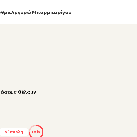
ρθρα
Αργυρώ Μπαρμπαρίγου
α όσους θέλουν
Δύσκολη
0:15