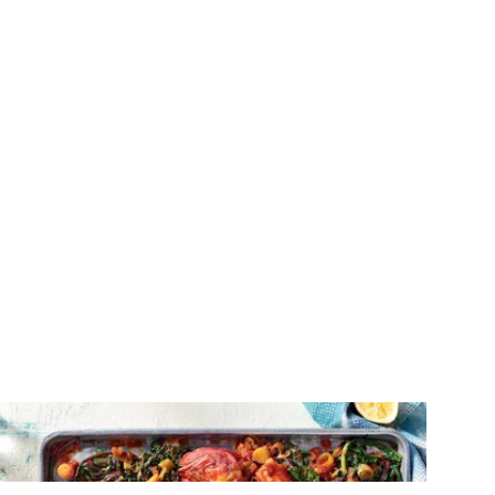
ΨΑΡΙΑ
Σκορπίνα στον φούρνο με χόρτα και
ντομάτα