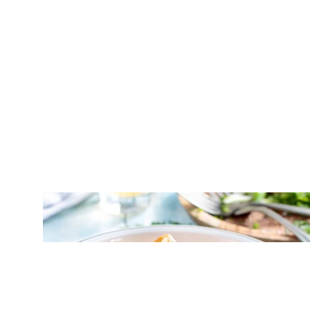
ΛΑΧΑΝΙΚΑ
Ταϊλανδέζικο κάρι με ψάρι και γάλα
καρύδας