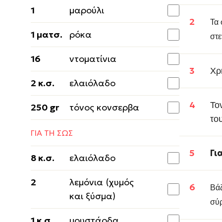
1
µαρούλι
Τα 
1 ματσ.
ρόκα
στ
16
ντοματίνια
Χρ
2 κ.σ.
ελαιόλαδο
Το
250 gr
τόνος κονσερβα
του
ΓΙΑ ΤΗ ΣΩΣ
Γι
8 κ.σ.
ελαιόλαδο
2
λεμόνια (χυμός
Βάζ
και ξύσμα)
σύρ
1 κ.σ.
μουστάρδα