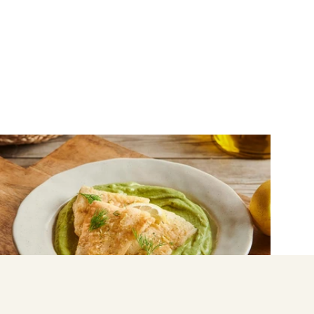
ΨΑΡΙΑ
Μπακαλιάρος με
κρούστα και σκορδαλιά αβοκάντο