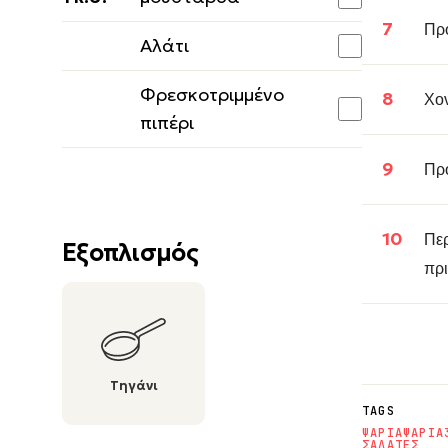
Προ
Αλάτι
Φρεσκοτριμμένο
Χον
πιπέρι
Προ
Περ
Εξοπλισμός
πρι
Τηγάνι
TAGS
ΨΑΡΙΑ
ΨΑΡΙΑ
ΣΑΛΑΤΕΣ