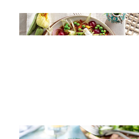
ΛΑΧΑΝΙΚΑ
Σαλάτα με αρακά, κολοκυθάκια και
φινόκιο
ΛΑΧΑΝΙΚΑ
Ταϊλανδέζικο κάρι με ψάρι και γάλα