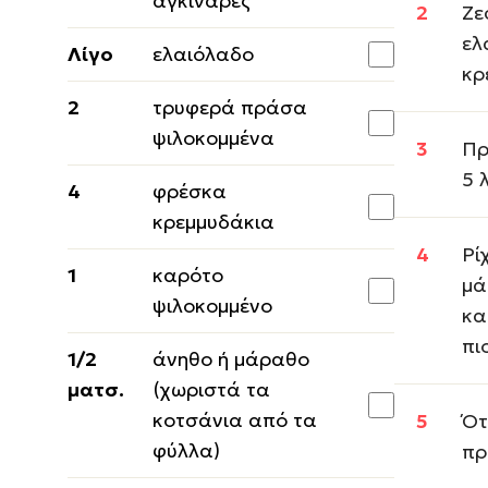
αγκινάρες
Ζε
ελ
Λίγο
ελαιόλαδο
κρ
2
τρυφερά πράσα
ψιλοκομμένα
Πρ
5 
4
φρέσκα
κρεμμυδάκια
Ρί
1
καρότο
μά
ψιλοκομμένο
κα
πι
1/2
άνηθο ή μάραθο
ματσ.
(χωριστά τα
κοτσάνια από τα
Ότ
φύλλα)
πρ