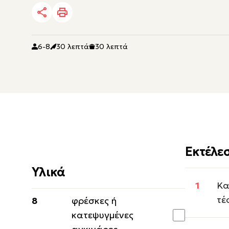
6-8
30 λεπτά
30 λεπτά
Εκτέλε
Υλικά
Κα
τέ
8
φρέσκες ή
κατεψυγμένες