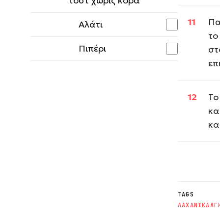
τοστ χωρίς κόρα
Πα
Αλάτι
το
Πιπέρι
στ
επ
Το
κα
κα
TAGS
ΛΑΧΑΝΙΚΑ
ΑΓ