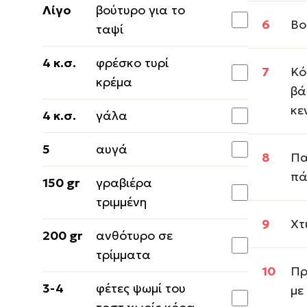
Λίγο
βούτυρο για το
Βο
ταψί
4 κ.σ.
φρέσκο τυρί
Κό
κρέμα
βά
κε
4 κ.σ.
γάλα
5
αυγά
Πα
πά
150 gr
γραβιέρα
τριμμένη
Χτ
200 gr
ανθότυρο σε
τρίμματα
Πρ
3-4
φέτες ψωμί του
με