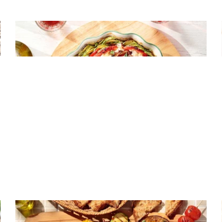
ΛΑΧΑΝΙΚΑ
Κολοκύθια και μελιτζάνες με ντομάτα
και ξινομυζήθρα στο φούρνο
ΛΑΧΑΝΙΚΑ
Ψητά λαχανικά στο BBQ