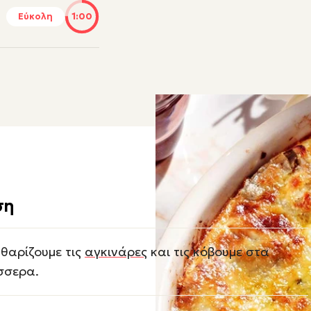
Εύκολη
1:00
ση
θαρίζουμε τις
αγκινάρες
και τις κόβουμε στα
σσερα.