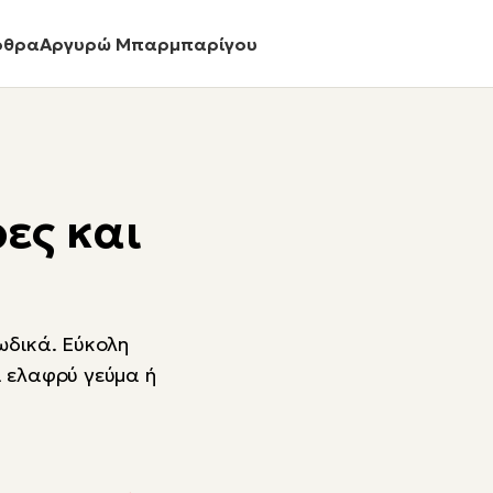
ρθρα
Αργυρώ Μπαρμπαρίγου
ες και
ωδικά. Εύκολη
α ελαφρύ γεύμα ή