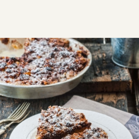
ΣΥΝΤΑΓΕΣ
ΓΛΥΚΑ
Στριφτόπιτα γλυκιά με
σοκολάτα και βανίλια
Τραγανά, λεπτά φύλλα και εύκολη κρέμα βανίλια,
σοκολάτα και πραλίνα να μπλέκονται γλυκά και
ξεμυαλιστικά. Απολαύστε το κι αναστενάξτε από την
υφή στο στόμα και τη γεύση.
Δύσκολη
0:50