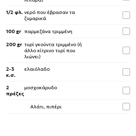
1/2 φλ.
νερό που έβρασαν τα
ζυμαρικά
100 gr
παρμεζάνα τριμμένη
200 gr
τυρί γκούντα τριμμένο (ή
άλλο κίτρινο τυρί που
λιώνει)
2-3
ελαιόλαδο
κ.σ.
2
μοσχοκάρυδο
πρέζες
Aλάτι, πιπέρι