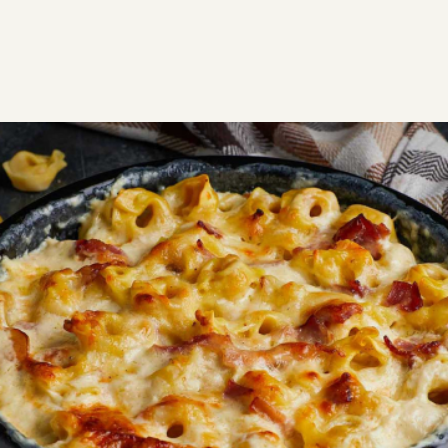
ΣΥΝΤΑΓΕΣ
ΑΛΜΥΡΑ
ΛΑΧΑΝΙΚΑ
Τορτελίνια στο φούρνο
Εύκολο, λαχταριστό και χορταστικό, ένα φαγητό που
αγαπούν όλοι! Τορτελίνια στο φούρνο αλα κρεμ. Με
υλικά που βρίσκονται στην κουζίνα μας, νόστιμο
φαγητό σε μισή ώρα.
Εύκολη
0:30