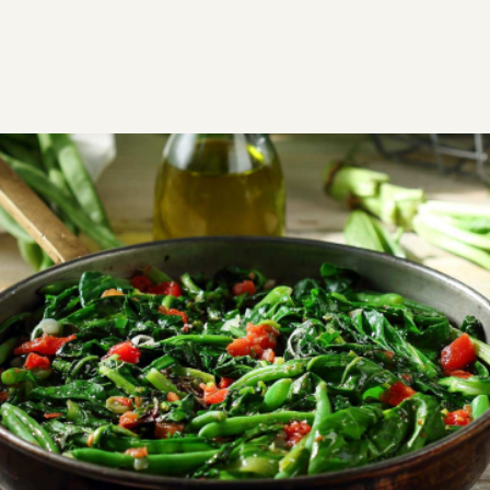
ΣΥΝΤΑΓΕΣ
ΑΛΜΥΡΑ
ΛΑΔΕΡΑ
Τσιγαριαστά χόρτα
Χόρτα τσιγαριαστά, μια από τις νόστιμες ελληνικές
συνταγές που γίνεται πολύ γρήγορα. Κάθε περιοχή
της Ελλάδας έχει και μια διαφορετική συνταγή για
τσιγαριαστά χόρτα.
VG
V
Εύκολη
0:30