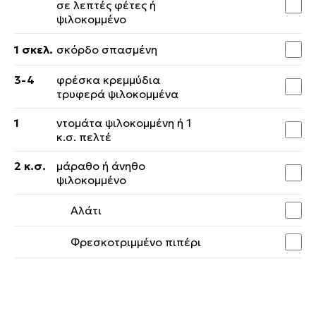
σε λεπτές φέτες ή
ψιλοκομμένο
1 σκελ.
σκόρδο σπασμένη
3-4
φρέσκα κρεμμύδια
τρυφερά ψιλοκομμένα
1
ντομάτα ψιλοκομμένη ή 1
κ.σ. πελτέ
2 κ.σ.
μάραθο ή άνηθο
ψιλοκομμένο
Αλάτι
Φρεσκοτριμμένο πιπέρι