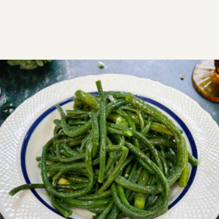
ΣΥΝΤΑΓΕΣ
ΑΛΜΥΡΑ
ΣΑΛΑΤΕΣ
Αμπελοφάσουλα σαλάτα
Αν περάσεις καλοκαίρι από τις Κυκλάδες σίγουρα θα
γευτείς αμπελοφάσουλα σαλάτα. Είναι μικρά σε
μήκος φασόλια, σκούρου πράσινου χρώματος πολύ
λεπτά και τρυφερά.
VG
Εύκολη
0:30