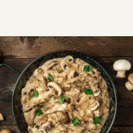
ΣΥΝΤΑΓΕΣ
ΑΛΜΥΡΑ
ΛΑΧΑΝΙΚΑ
Vegan μανιτάρια λεμονάτα
Λεμονάτα Μανιτάρια από την Αργυρώ
Μπαρμπαρίγου! Νηστίσιμη συνταγή για μανιτάρια
λεμονάτα με παχιά σάλτσα. Συνταγή χωρίς κρέας
πλούσια νοστιμιά και άκρως οικονομικό και
χορτοφαγικό φαγητό. Το χειμώνα στην Πάρο τα
άγρια μανιτάρια μαγειρεύονται με χίλιους τρόπους.
Κοκκινιστά, ομελέτα, φρικασέ κλπ
VG
V