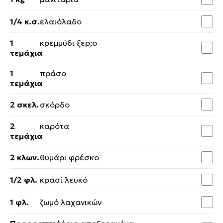
1/4 κ.σ.
ελαιόλαδο
1
κρεμμύδι ξερ;o
τεμάχια
1
πράσο
τεμάχια
2 σκελ.
σκόρδο
2
καρότα
τεμάχια
2 κλων.
θυμάρι φρέσκο
1/2 φλ.
κρασί λευκό
1 φλ.
ζωμό λαχανικών