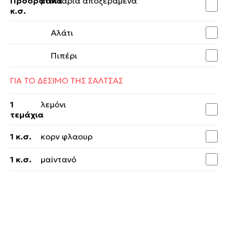
Προορατικά
μανιτάρια αποξεραμένα
κ.σ.
Αλάτι
Πιπέρι
ΓΙΑ ΤΟ ΔΕΣΙΜΟ ΤΗΣ ΣΑΛΤΣΑΣ
1
λεμόνι
τεμάχια
1 κ.σ.
κορν φλαουρ
1 κ.σ.
μαϊντανό