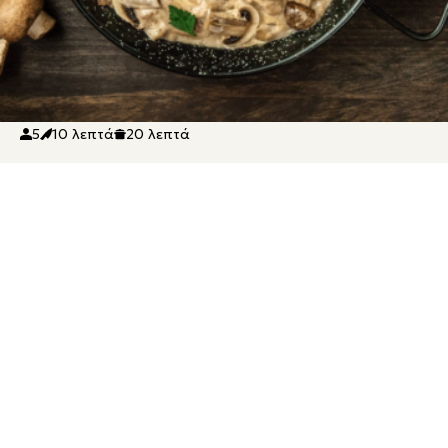
2
0:30
5
10 λεπτά
20 λεπτά