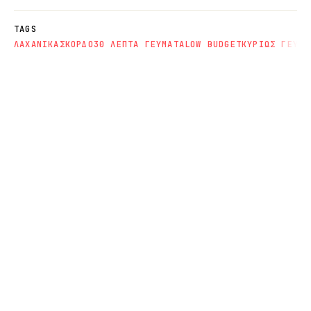
TAGS
ΛΑΧΑΝΙΚΑ
ΣΚΟΡΔΟ
30 ΛΕΠΤΑ ΓΕΥΜΑΤΑ
LOW BUDGET
ΚΥΡΙΩΣ ΓΕΥΜΑ