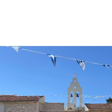
Η
Χίος
είναι ένα νησί το οποίο κατά τη βυζαντινή
περίοδο έως την τελική κατάληψή της από τους
Οθωμανούς τον 16
ο
αιώνα και χάρη στη
γεωγραφική της θέση αναπτύχθηκε όχι μόνο
οικονομικά αλλά και πολιτιστικά. Σε ολόκληρο το
νησί βρίσκονται διάσπαρτες, οι περισσότερες
καλοδιατηρημένες, εκκλησίες και μονές ιδιαίτερης
βυζαντινής αρχιτεκτονικής. Μερικές από τις πιο
ιστορικές αναφέρονται στη συνέχεια.