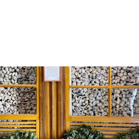
Το ημερολόγιο έδειχνε 30 Μαρτίου του 1822. Τότε
γράφτηκε μία από τις μελανότερες σελίδες στην
ιστορία της Ελληνικής Επανάστασης. Η κατάπνιξη
της εξέγερσης των Ελλήνων στο νησί της Χίου και η
σφαγή δεκάδων χιλιάδων κατοίκων από τους
Οθωμανούς Τούρκους. Ένα γεγονός που
πυροδότησε κύμα συμπαράστασης και
φιλελληνισμού σε ολόκληρη την Ευρώπη. Το πώς