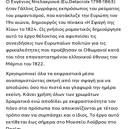
Ο Ευγένιος Ντελακρουά (Eu.Delacroix 1798-1863)
ήταν Γάλλος ζωγράφος εκπρόσωπος του ρεύματος
του ρομαντισμού, που κατάκλυζε την Ευρώπη τον
19
ο
αιώνα, δημιουργός του πίνακα «Η Σφαγή της
Χίου» το 1824. Ως γνήσιος ρομαντικός δημιούργησε
αυτό το έργο θέλοντας να αφυπνίσει τις
συνειδήσεις των Ευρωπαίων πολιτών για τις
φρικαλεότητες που προέβησαν οι Οθωμανοί κατά
του τότε επαναστατημένου ελληνικού έθνους τον
Μάρτιο του 1822.
Χρησιμοποιεί όλα τα εκφραστικά μέσα
αναπαριστώντας σκηνή από την σφαγή για να
αποδώσει όσο πιο πιστά και γλαφυρά την ημέρα
εκείνη. Κάνει χρήση όλων των χρωμάτων
δραματικά ενώ αποδίδει με εκφραστικότητα τον
πόνο στα πρόσωπα που απεικονίζονται με τέτοιο
τρόπο σαν να συμπάσχει και ο ίδιος. Το έργο αυτό
εκτίθεται έως σήμερα στο Μουσείο Λούβρου στο
Παρίσι.