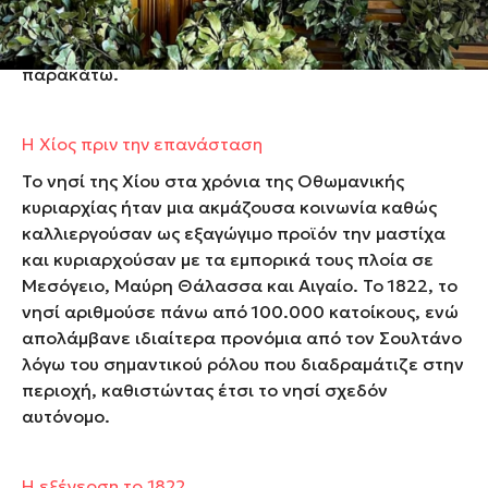
όμως εξελιχτήκαν τα γεγονότα και πώς έφτασε να
έχει αυτή την τραγική κατάληξη, θα δούμε αμέσως
παρακάτω.
Η Χίος πριν την επανάσταση
Το νησί της Χίου στα χρόνια της Οθωμανικής
κυριαρχίας ήταν μια ακμάζουσα κοινωνία καθώς
καλλιεργούσαν ως εξαγώγιμο προϊόν την
μαστίχα
και κυριαρχούσαν με τα εμπορικά τους πλοία σε
Μεσόγειο, Μαύρη Θάλασσα και Αιγαίο. Το 1822, το
νησί αριθμούσε πάνω από 100.000 κατοίκους, ενώ
απολάμβανε ιδιαίτερα προνόμια από τον Σουλτάνο
λόγω του σημαντικού ρόλου που διαδραμάτιζε στην
περιοχή, καθιστώντας έτσι το νησί σχεδόν
αυτόνομο.
Η εξέγερση το 1822