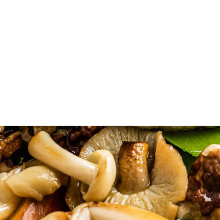
Παρόλο που τα
μανιτάρια
κατατάσσονται συνήθως
στην κατηγορία των λαχανικών, στην
πραγματικότητα πρόκειται για μύκητες —
ετερότροφους οργανισμούς με υψηλή διατροφική
αξία. Το κυρίως σώμα τους βρίσκεται υπόγεια, ενώ
το ορατό μέρος έχει συνήθως μορφή ομπρέλας.