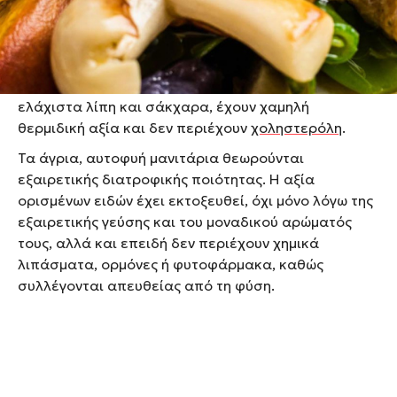
Τα μανιτάρια περιέχουν σε υψηλό ποσοστό νερό και
φυτικές ίνες, ενώ είναι πλούσια σε πρωτεΐνες,
βασικά μεταλλικά άλατα, ιχνοστοιχεία και βιταμίνες
του συμπλέγματος Β. Παράλληλα, περιέχουν
ελάχιστα λίπη και σάκχαρα, έχουν χαμηλή
θερμιδική αξία και δεν περιέχουν
χοληστερόλη
.
Τα άγρια, αυτοφυή μανιτάρια θεωρούνται
εξαιρετικής διατροφικής ποιότητας. Η αξία
ορισμένων ειδών έχει εκτοξευθεί, όχι μόνο λόγω της
εξαιρετικής γεύσης και του μοναδικού αρώματός
τους, αλλά και επειδή δεν περιέχουν χημικά
λιπάσματα, ορμόνες ή φυτοφάρμακα, καθώς
συλλέγονται απευθείας από τη φύση.