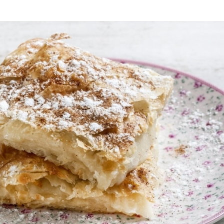
νει πολύ πίσω στο χρόνο, έχοντας μια μεγάλη
ιο και από εκεί στη Βόρεια Ελλάδα. Στις μέρες
 είναι ένα λαχταριστό έδεσμα με φανατικούς
ράφεται τόσο πλούσιο όσο και η γεύση της. Και
νά πυκνά η μπουγάτσα με κρέμα αποτελεί το
ες.
ι
η Σερραϊκή μπουγάτσα
είναι οι πιο διάσημες
ίτες ακόμα και σήμερα, τις παρασκευάζουν.
υρί, με κιμά, με κρέμα σπανάκι τυρί ή με κρέμα
α θα βρείτε περισσότερες γεύσεις ακόμα και με