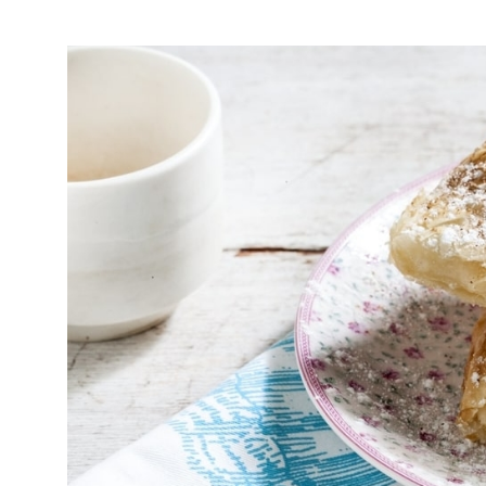
ΜΥΣΤΙΚΑ ΓΙΑ ΑΦΡΑΤΗ ΜΠΟΥΓΑΤΣΑ ΑΠΟ ΤΗΝ ΑΡΓΥΡΩ ΜΠΑΡΜΠΑΡΙΓΟΥ
H ιστορία της μπουγάτσας πηγαί
ιστορική διαδρομή από το Βυζάντ
μας η μπουγάτσα εξακολουθεί να
οπαδούς και το μέλλον της διαγ
αυτό δεν είναι τυχαίο αφού συχ
θέμα συζήτησης σε φιλικές παρέ
Η μπουγάτσα Θεσσαλονίκης κα
στην Ελλάδα. Παραδοσιακοί τεχν
Στη Θεσσαλονίκη, γεμιζόταν με τ
γλυκιά και κανελοζάχαρη. Σήμερ
σοκολάτα.