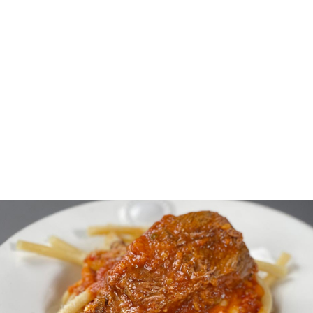
Το κοκκινιστό που μένει αξέχαστο
Δεν έχω γνωρίσει άνθρωπο που να μην λατρεύει ένα
καλό
κοκκινιστό
. Στα οικογενειακά τραπέζια και τα
κυριακάτικα μαγειρέματα, η μελωμένη σάλτσα και