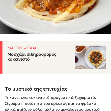
το τρυφερό κρέας είναι πάντα το πιάτο που
περιμένουν όλοι με ανυπομονησία. Το κοκκινιστό της
γιαγιάς, μαλακό και τρυφερό, με πλούσια σάλτσα
και διακριτικά αρώματα μπαχαρικών, έχει χαραχθεί
στη μνήμη μας.
ΜΑΓΕΙΡΕΨΕ ΚΑΙ
Μοσχάρι σιδηρόδρομος
κοκκινιστό
Το μυστικό της επιτυχίας
Τι κάνει ένα
κοκκινιστό
πραγματικά ξεχωριστό;
Σίγουρα η ποιότητα του κρέατος και τα φρέσκα
υλικά παίζουν ρόλο, αλλά το μεγαλύτερο μυστικό