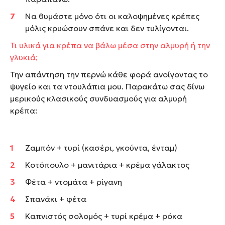
Να θυμάστε μόνο ότι οι καλοψημένες κρέπες
μόλις κρυώσουν σπάνε και δεν τυλίγονται.
Τι υλικά για κρέπα να βάλω μέσα στην αλμυρή ή την
γλυκιά;
Την απάντηση την περνώ κάθε φορά ανοίγοντας το
ψυγείο και τα ντουλάπια μου. Παρακάτω σας δίνω
μερικούς κλασικούς συνδυασμούς για αλμυρή
κρέπα:
Ζαμπόν + τυρί (κασέρι, γκούντα, ένταμ)
Κοτόπουλο + μανιτάρια + κρέμα γάλακτος
Φέτα + ντομάτα + ρίγανη
Σπανάκι + φέτα
Καπνιστός σολομός + τυρί κρέμα + ρόκα