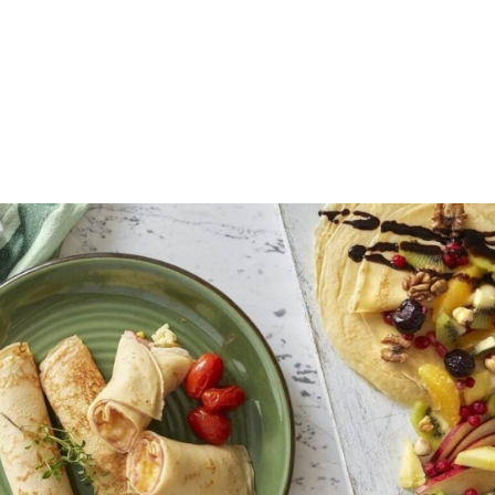
Οι κρέπες είναι, χωρίς αμφιβολία, μία από τις πιο
αγαπημένες συνταγές σε όλο τον κόσμο
Έχοντας πάντα οδηγό μου τα ταξίδια στη Γαλλία
αλλά και τους τόσους Γάλλους φίλους μου που μου
έχουν διδάξει τα
μυστικά της κρέπας
, είναι κάτι που
έμαθα καλά. Η γαλλική ζύμη για κρέπες είναι λεπτή
και σχεδόν διάφανη. Είναι αυτές που τρώμε συνήθως
έξω στα εστιατόρια.