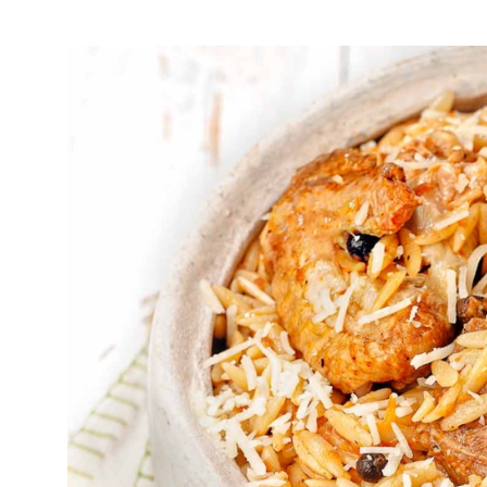
ΓΙΟΥΒΕΤΣΙ, ΜΙΑ ΣΥΝΤΑΓΗ ΜΕ ΠΛΟΥΣΙΑ ΙΣΤΟΡΙΑ ΚΑΙ ΑΚΟΜΑ ΠΙΟ ΠΛΟΥΣΙ
Όλοι συμφωνούμε πως το γιουβ
που μπορεί να συγκεντρώσει 
καθώς αποτελείται από αργο
πλούσια κόκκινη σάλτσα συν
κριθαράκι ή χυλοπίτες.
Το γιουβέτσι στο ελληνικό τρ
Τώρα που αρχίζει σιγά σιγά 
απολαύσουμε παραδοσιακά χ
συμφωνούμε πως το
γιουβέτσ
μπορεί να συγκεντρώσει την