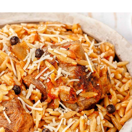
Α ΓΕΥΣΗ
έτσι είναι μια από εκείνες τις συνταγές
την οικογένεια γύρω από ένα τραπέζι
ψημένα κομμάτια κρέατος στο φούρνο με
οδευόμενα με κάποιο είδος ζυμαρικού,
απέζι
να κρυώνει ο καιρός ήρθε πια η ώρα να
ειμωνιάτικα αγαπημένα πιάτα. Όλοι
ι
είναι μια από εκείνες τις συνταγές που
 οικογένεια γύρω από ένα τραπέζι καθώς