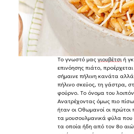
αποτελείται από αργοψημένα
πλούσια κόκκινη σάλτσα συν
κριθαράκι ή χυλοπίτες. Ένα
ενδιαφέρουσα ιστορική δια
Γκιουβέτσι, ή αλλιώς γάστρα
Το γνωστό μας
γιουβέτσι
ή γκ
επινόησης πιάτο, προέρχεται
σήμαινε πήλινη κανάτα αλλά
πήλινο σκεύος, τη γάστρα, σ
φούρνο. Το όνομα του λοιπόν
Ανατρέχοντας όμως πιο πίσω
ήταν οι Οθωμανοί οι πρώτοι 
τα μουσουλμανικά φύλα που 
τα οποία ήδη από τον 8ο αι