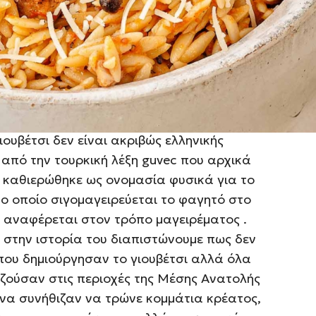
 κομμάτια κρέατος στο φούρνο με
οδευόμενα με κάποιο είδος ζυμαρικού,
 ακόμα φαγητό αγαπητό σε όλους με
δρομή όπως θα δούμε παρακάτω.
 στα τούρκικα
ιουβέτσι δεν είναι ακριβώς ελληνικής
 από την τουρκική λέξη guvec που αρχικά
 καθιερώθηκε ως ονομασία φυσικά για το
το οποίο σιγομαγειρεύεται το φαγητό στο
 αναφέρεται στον τρόπο μαγειρέματος .
 στην ιστορία του διαπιστώνουμε πως δεν
που δημιούργησαν το γιουβέτσι αλλά όλα
ζούσαν στις περιοχές της Μέσης Ανατολής
ώνα συνήθιζαν να τρώνε κομμάτια κρέατος,