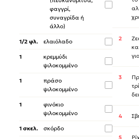
(πεσκανδρίτσα,
αλ
φαγγρί,
χρ
συναγρίδα ή
άλλο)
Ζε
1/2 φλ.
ελαιόλαδο
κα
γι
1
κρεμμύδι
ψιλοκομμένο
Πρ
1
πράσο
τρ
ψιλοκομμένο
δε
1
φινόκιο
ψιλοκομμένο
Σβ
1 σκελ.
σκόρδο
Ρί