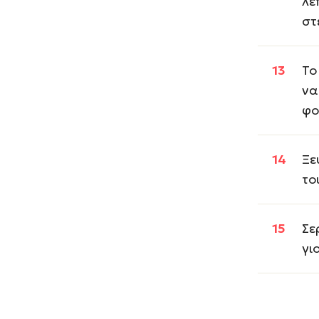
λε
στ
Το
να
φο
Ξε
το
Σε
γι