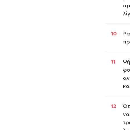
αρ
λί
Ρα
πρ
Ψή
φο
αν
κα
Ότ
να
τρ