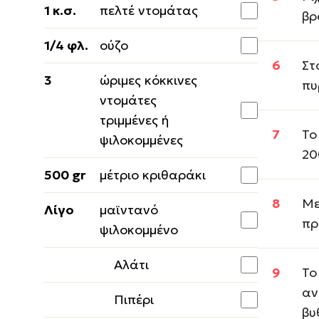
1 κ.σ.
πελτέ ντομάτας
βρ
1/4 φλ.
ούζο
Στ
3
ώριμες κόκκινες
πυ
ντομάτες
τριμμένες ή
Το
ψιλοκομμένες
20
500 gr
μέτριο κριθαράκι
Με
Λίγο
μαϊντανό
πρ
ψιλοκομμένο
Αλάτι
Το
αν
Πιπέρι
βυ