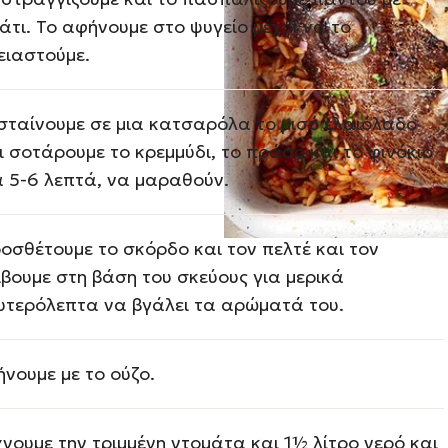
άτι. Το αφήνουμε στο ψυγείο μέχρι να το
ειαστούμε.
σταίνουμε σε μια κατσαρόλα το μισό ελαιόλαδο
ι σοτάρουμε το κρεμμύδι, το πράσο και το φινόκιο
α 5-6 λεπτά, να μαραθούν.
οσθέτουμε το σκόρδο και τον πελτέ και τον
ίβουμε στη βάση του σκεύους για μερικά
υτερόλεπτα να βγάλει τα αρώματά του.
ήνουμε με το ούζο.
χνουμε την τριμμένη ντομάτα και 1½ λίτρο νερό και