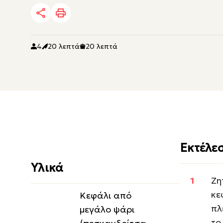
4
20 λεπτά
20 λεπτά
Εκτέλε
Υλικά
Ζη
κε
Κεφάλι από
πλ
μεγάλο ψάρι
το