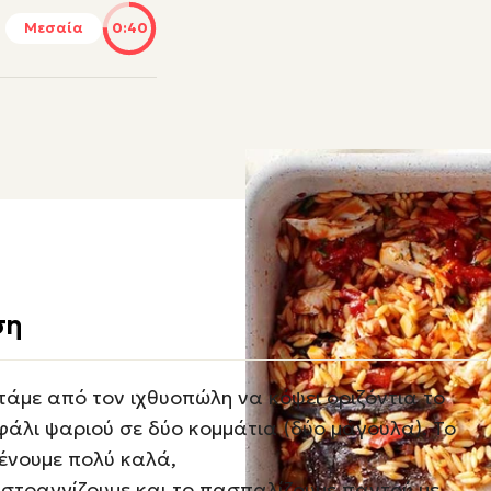
Μεσαία
0:40
ση
τάμε από τον ιχθυοπώλη να κόψει οριζόντια το
φάλι ψαριού σε δύο κομμάτια (δύο μάγουλα). Το
ένουμε πολύ καλά,
 στραγγίζουμε και το πασπαλίζουμε παντού με