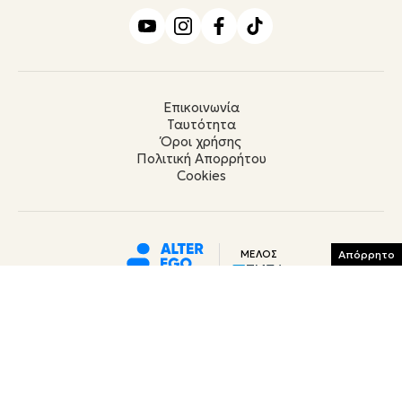
Επικοινωνία
Ταυτότητα
Όροι χρήσης
Πολιτική Απορρήτου
Cookies
Απόρρητο
ΜΕΛΟΣ
© ΜORE MEDIA Α.Ε.
Το σύνολο του περιεχομένου και των υπηρεσιών του argiro.gr διατίθεται στους
επισκέπτες αυστηρά για προσωπική χρήση. Απαγορεύεται η χρήση ή επανεκπομπή
του, σε οποιοδήποτε μέσο, μετά ή άνευ επεξεργασίας, χωρίς γραπτή άδεια του εκδότη.
© 2026
ΑΡΙΘΜΟΣ ΠΙΣΤΟΠΟΙΗΣΗΣ Μ.Η.Τ. 252153