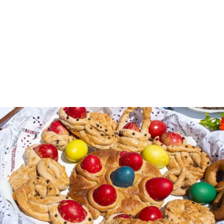
Η Μεγάλη Εβδομάδα, οδηγεί στο θρίαμβο της
Ανάστασης, στο θάνατο του θανάτου τη νίκη της
ζωής σηματοδοτώντας παράλληλα το τέλος του
χειμώνα και την αρχή της Άνοιξης
.
Τα ήθη και έθιμα
της Μεγάλης Εβδομάδας και του Πάσχα, είναι
βγαλμένα από τις ρίζες του πολιτισμού και τις
διηγήσεις των γιαγιάδων, έθιμα που κάποια καλά
κρατούν με το πέρασμα του χρόνου και κάποια