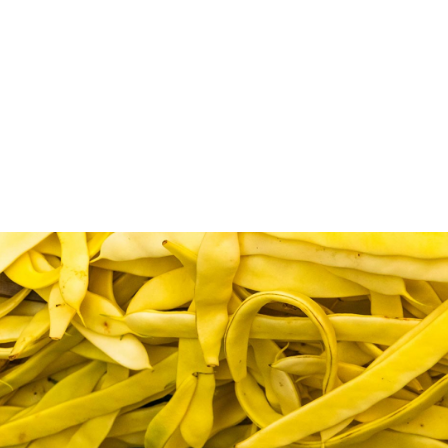
Φασολάκια καναρίνια, τι όμορφο όνομα για αυτά τα
κίτρινα, τρυφερά, φρέσκα φασόλια
Η ιδιαίτερη αυτή ποικιλία, γνωστή ως «καναρίνια»,
δεν είναι ευρέως γνωστή. Όταν πηγαίνω στη λαϊκή,
παρατηρώ πως ο κόσμος τα κοιτάζει με περιέργεια,
αλλά σπάνια τα αγοράζει. Ίσως φταίει το
ανοιχτόχρωμο χρώμα τους ή η σχεδόν διάφανη