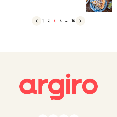
1
2
3
4
…
15