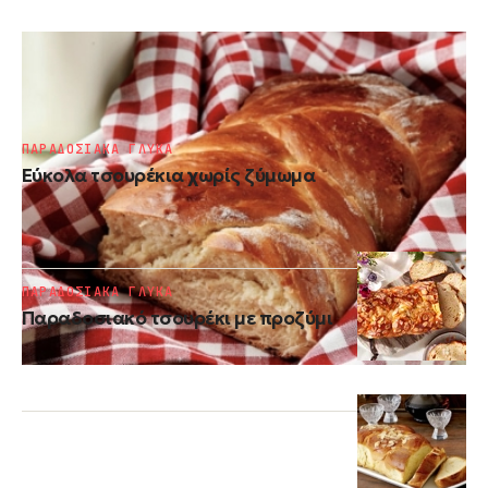
ΠΑΡΑΔΟΣΙΑΚΑ ΓΛΥΚΑ
Τσουρέκια χωρίς φούσκωμα
ΠΑΡΑΔΟΣΙΑΚΑ ΓΛΥΚΑ
Εύκολα τσουρέκια χωρίς ζύμωμα
ΠΑΡΑΔΟΣΙΑΚΑ ΓΛΥΚΑ
Παραδοσιακό τσουρέκι με προζύμι