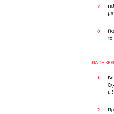
Πι
μπ
Πα
τσ
ΓΙΑ ΤΗ ΚΡ
Βά
ζά
μίξ
Πρ