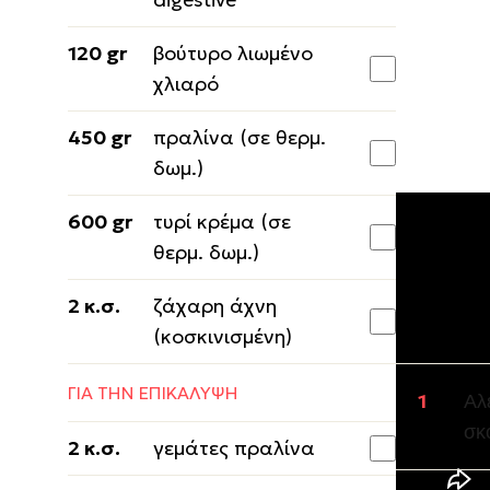
120 gr
βούτυρο λιωμένο
χλιαρό
450 gr
πραλίνα (σε θερμ.
δωμ.)
600 gr
τυρί κρέμα (σε
θερμ. δωμ.)
Εκτέλε
2 κ.σ.
ζάχαρη άχνη
(κοσκινισμένη)
ΓΙΑ ΤΗ ΒΑΣ
ΓΙΑ ΤΗΝ ΕΠΙΚΑΛΥΨΗ
Αλ
σκ
2 κ.σ.
γεμάτες πραλίνα