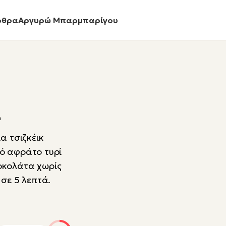
ρθρα
Αργυρώ Μπαρμπαρίγου
α
α τσιζκέικ
ό αφράτο τυρί
οκολάτα χωρίς
 σε 5 λεπτά.