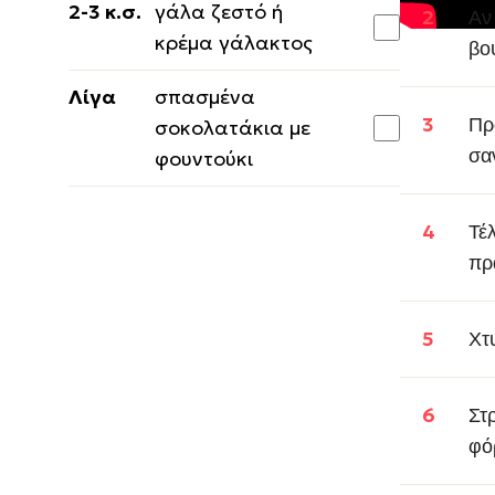
2-3 κ.σ.
γάλα ζεστό ή
Αν
κρέμα γάλακτος
βο
Λίγα
σπασμένα
Πρ
σοκολατάκια με
σα
φουντούκι
Τέ
πρ
Χτ
Στ
φό