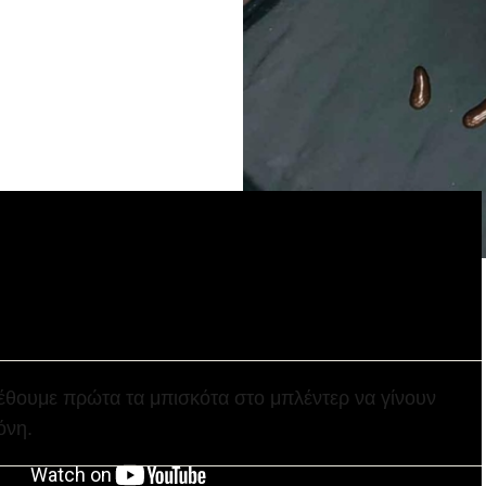
ση
Η
έθουμε πρώτα τα μπισκότα στο μπλέντερ να γίνουν
όνη.