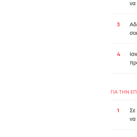
να
Αδ
σο
Ισ
πρ
ΓΙΑ ΤΗΝ Ε
Σε
να 