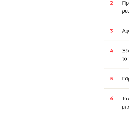
Πρ
ρε
Αφ
Ξε
το
Γα
Το 
μπο