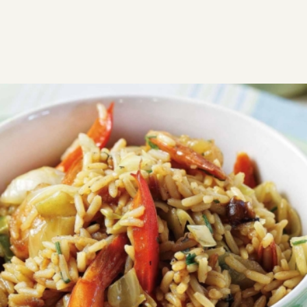
ΣΥΝΤΑΓΕΣ
ΑΛΜΥΡΑ
ΘΑΛΑΣΣΙΝΑ
Γαριδοπίλαφο στο τηγάνι
Δύσκολη
0:30
4
10 λεπτά
20 λεπτά