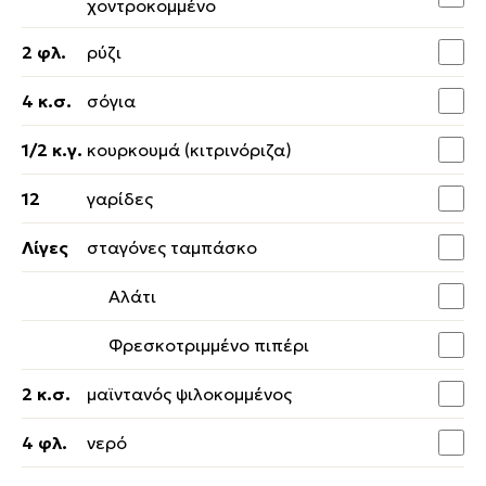
χοντροκομμένο
2 φλ.
ρύζι
4 κ.σ.
σόγια
1/2 κ.γ.
κουρκουμά (κιτρινόριζα)
12
γαρίδες
Λίγες
σταγόνες ταμπάσκο
Αλάτι
Φρεσκοτριμμένο πιπέρι
2 κ.σ.
μαϊντανός ψιλοκομμένος
4 φλ.
νερό