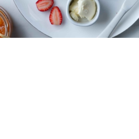
1 Βάζο 500 γρ.
20 λεπτά
6 λεπτά