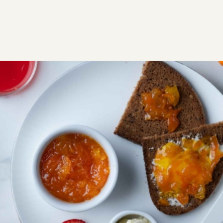
ΣΥΝΤΑΓΕΣ
ΓΛΥΚΑ
ΓΛΥΚΑ ΚΟΥΤΑΛΙΟΥ & ΜΑΡΜΕΛΑΔΕΣ
Μαρμελάδα κουμ κουάτ
Αρωματική μαρμελάδα με κουμ κουατ. Σφραγίστε το
άρωμα και την γεύση του σε βαζάκι και απολαύστε το
όλο το χρόνο
Μεσαία
0:26