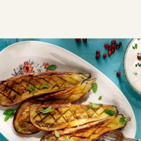
ΣΥΝΤΑΓΕΣ
ΑΛΜΥΡΑ
ΛΑΧΑΝΙΚΑ
Μελιτζάνες στο φούρνο χωρίς
τηγάνισμα
Μελιτζάνα ψητή με σάλτσα γιαούρτι και ρόδι. Εύκολη,
καλοκαιρινή συνταγή για μελιτζάνες ψητές στο
φούρνο.
Εύκολη
0:40