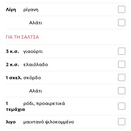
Λίγη
ρίγανη
Αλάτι
ΓΙΑ ΤΗ ΣΑΛΤΣΑ
3 κ.σ.
γιαούρτι
2 κ.σ.
ελαιόλαδο
1 σκελ.
σκόρδο
Αλάτι
1
ρόδι, προαιρετικά
τεμάχια
λιγο
μαιντανό ψιλοκομμένο