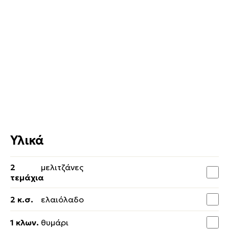
Υλικά
2
μελιτζάνες
τεμάχια
2 κ.σ.
ελαιόλαδο
1 κλων.
θυμάρι