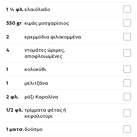
1 ¼ φλ.
ελαιόλαδο
350 gr
κιμάς μοσχαρίσιος
2
κρεμμύδια ψιλοκομμένα
4
ντομάτες ώριμες,
αποφλοιωμένες
1
κολοκύθι
1
μελιτζάνα
2 φλ.
ρύζι Καρολίνα
1/2 φλ.
τρίμματα φέτας ή
κεφαλοτύρι
1 ματσ.
δυόσμο