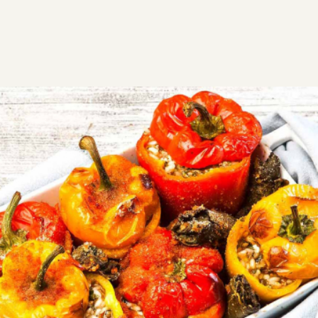
ΣΥΝΤΑΓΕΣ
ΑΛΜΥΡΑ
ΛΑΧΑΝΙΚΑ
Πιπεριές γεμιστές με ρύζι και
κιμά
Πολύχρωμες γεμιστές πιπεριές με κιμά, ρύζι, φέτα
και αμπελόφυλλα στο φούρνο. Πεντανόστιμο
φαγητό, αγαπητό από όλη την οικογένεια.
Εύκολη
1:35