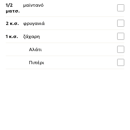
1/2
μαϊντανό
ματσ.
2 κ.σ.
φρυγανιά
1 κ.σ.
ζάχαρη
Αλάτι
Πιπέρι