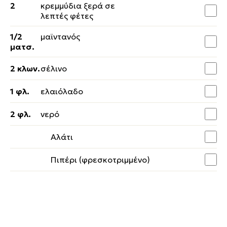
2
κρεμμύδια ξερά σε
λεπτές φέτες
1/2
μαϊντανός
ματσ.
2 κλων.
σέλινο
1 φλ.
ελαιόλαδο
2 φλ.
νερό
Αλάτι
Πιπέρι (φρεσκοτριμμένο)