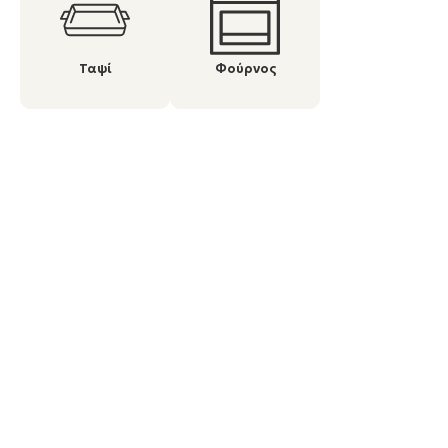
Ταψί
Φούρνος