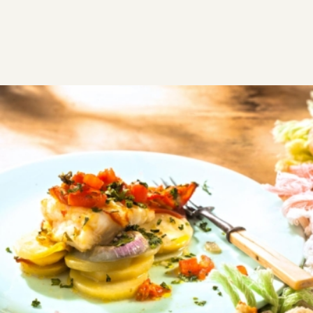
ΣΥΝΤΑΓΕΣ
ΑΛΜΥΡΑ
ΨΑΡΙΑ
Ροφός στο φούρνο
Pοφός στο φούρνο με πατάτες, με μαϊντανό και
σέλινο που δίνουν έξτρα νοστιμιά και αρώματα. Από
τις πιο εύκολες και νόστιμες συνταγές για ψάρι!
Δύσκολη
1:00