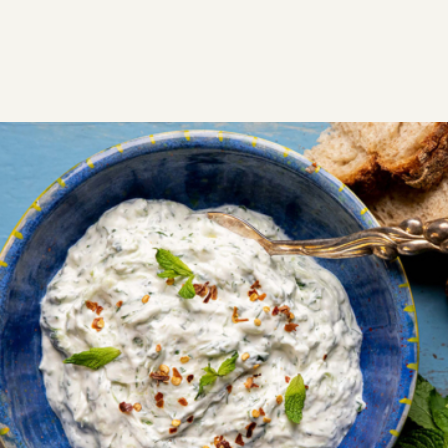
ΣΥΝΤΑΓΕΣ
ΑΛΜΥΡΑ
ΝΤΙΠ – ΣΑΛΤΣΕΣ
Ραΐτα (Ινδική πικάντικη σάλτσα)
Μία δροσερή και πικάντικη ινδική σάλτσα για τα
κρεατικά σας και όχι μόνο!
Εύκολη
0:10
6
5 λεπτά
5 λεπτά