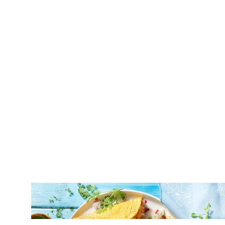
FINGERFOOD
Tacos με γαρίδες ceviche και πικάντικη
μαγιονέζα