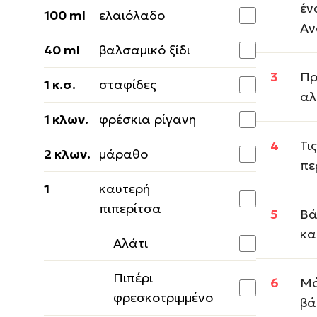
έν
100 ml
ελαιόλαδο
Αν
40 ml
βαλσαμικό ξίδι
Πρ
1 κ.σ.
σταφίδες
αλ
1 κλων.
φρέσκια ρίγανη
Τι
2 κλων.
μάραθο
πε
1
καυτερή
πιπερίτσα
Βά
κα
Αλάτι
Πιπέρι
Μό
φρεσκοτριμμένο
βά