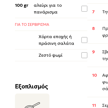
100 gr
αλεύρι για το
Τη
πανάρισμα
ΓΙΑ ΤΟ ΣΕΡΒΙΡΙΣΜΑ
Πρ
φρ
Χόρτα εποχής ή
πράσινη σαλάτα
Σβ
Ζεστό ψωμί
τη
Αφ
φω
Εξοπλισμός
σά
Σε