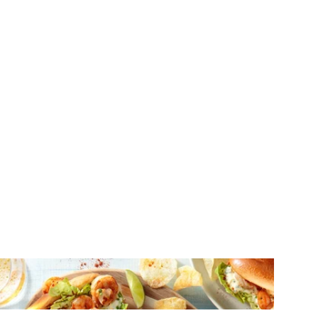
ΣΑΝΤΟΥΙΤΣ
Lobster Roll Style με γαρίδες, μπριός και
δροσερή σος