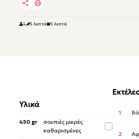
4
5 λεπτά
5 λεπτά
Εκτέλε
Υλικά
Βά
450 gr
σουπιές μικρές
καθαρισμένες
Αφ