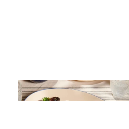
ΘΑΛΑΣΣΙΝΑ
Χταποδάκι στη σχάρα, με πικάντικη
σάλτσα chimichurri