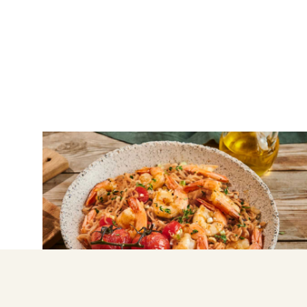
ΘΑΛΑΣΣΙΝΑ
Γαρίδες με γλασαρισμένα ντοματίνια
και νουντλς