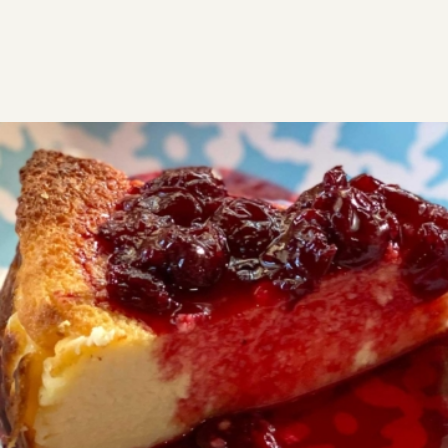
ΣΥΝΤΑΓΕΣ
ΓΛΥΚΑ
ΓΛΥΚΑ ΨΥΓΕΙΟΥ
Cheesecake με καραμελωμένα
βύσσινα του Στέλιου Παρλιάρου
Αυτό το λαχταριστό Cheesecake με καραμελωμένα
βύσσινα του Στέλιου Παρλιάρου απολαύστε το
οπωσδήποτε με τα μοναδικά καραμελωμένα βύσσινα
που το απογειώνουν. Εύκολο τσιζκεικ που θα σας
ξετρελάνει!