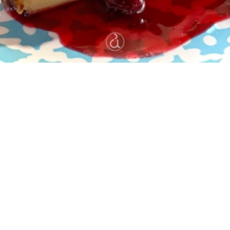
Δύσκολη
0:55
8
5 λεπτά
50 λεπτά