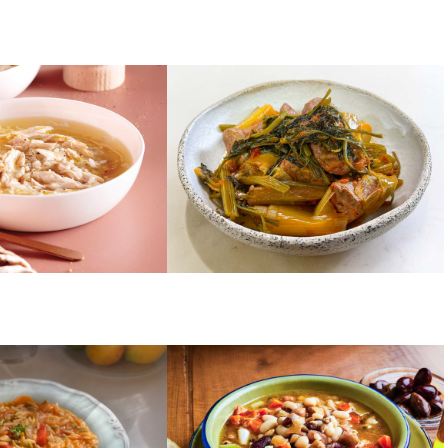
ΛΑΧΑΝΙΚΑ
 αυγολέμονο
Χοιρινό κρασάτο με
πρασοσέλινο
ΟΣΠΡΙΑ
Κολοπίμπιρι από
Οσπριάδα
ρα