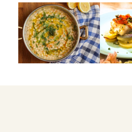
ΟΣΠΡΙΑ
ΨΑΡΙΑ
Φασολάδα άσπρη
Ροφός στο