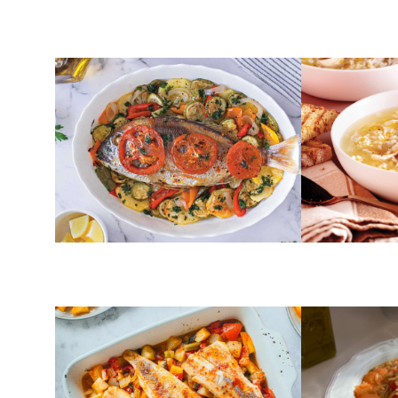
ΛΑΧΑΝΙΚΑ
ΣΟΥΠΕΣ
Ψάρι στο φούρνο με
Κοτόσουπα
λαχανικά
ΨΑΡΙΑ
ΖΥΜΑΡΙΚΑ
Μπακαλιάρος στο φούρνο
Μανέστρα 
την Κέρκυ