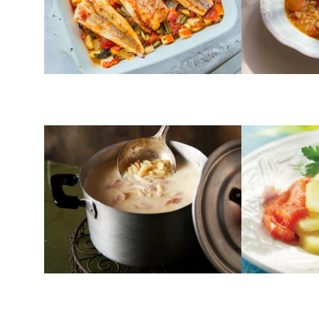
ΣΟΥΠΕΣ
ΑΛΜΥΡΑ
Κοτόσουπα με κριθαράκι
Μπακαλιάρ
στην κατσ