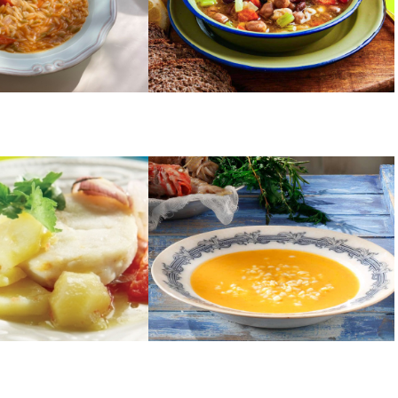
ΣΟΥΠΕΣ
ος λεμονάτος
Ψαρόσουπα
αρόλα