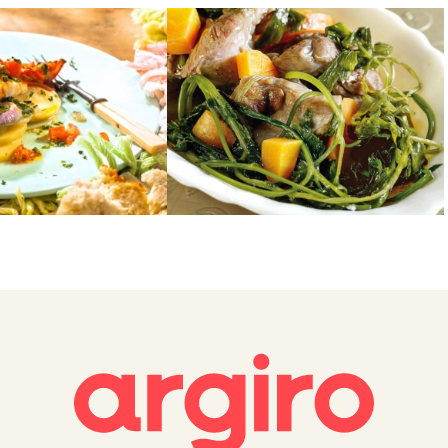
ΚΡΕΑΣ
 φούρνο
Χοιρινό µε σέλινο
1
2