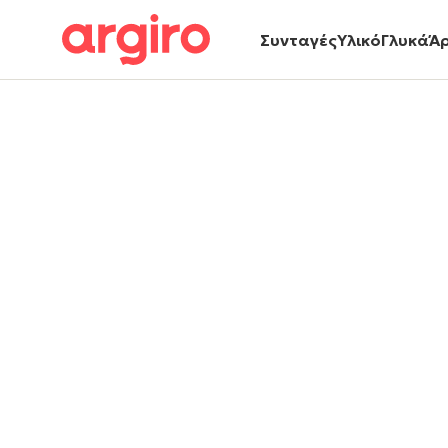
Συνταγές
Υλικό
Γλυκά
Ά