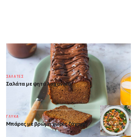
ΚΕΙΚ
Κέικ πρωτεΐνης με ταχίνι
ΣΑΛΑΤΕΣ
Σαλάτα με ψητά λαχανικά
ΓΛΥΚΑ
Μπάρες με βρώμη χωρίς ζάχαρη