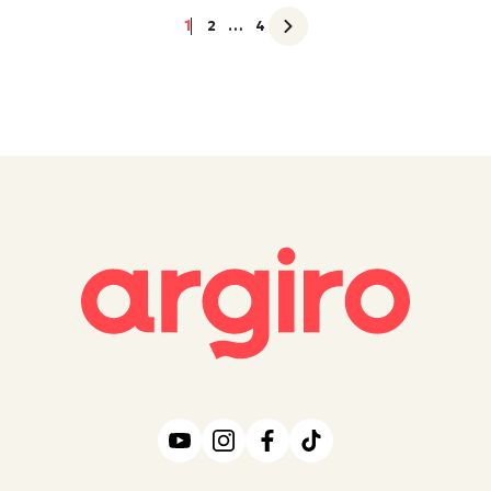
1
2
…
4