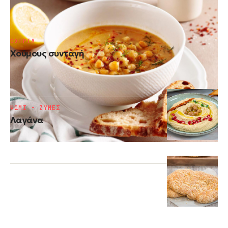
Ρεβύθια σούπα
ΟΣΠΡΙΑ
Χούμους συνταγή
ΨΩΜΙ - ΖΥΜΕΣ
Λαγάνα