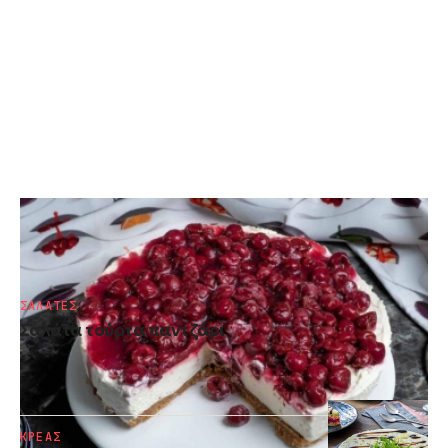
ΠΑΡΑΔΟΣΙΑΚΑ ΓΛΥΚΑ
Cheesecake με μελομακάρονα
ΣΑΛΑΤΕΣ
Σαλάτα τούρτα παντζάρι
ΚΡΕΑΣ