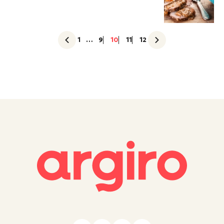
1
…
9
10
11
12