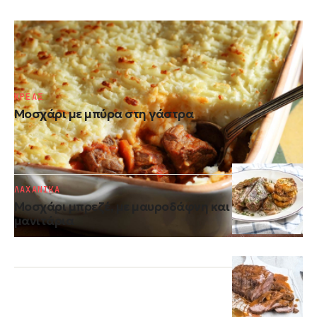
ΚΡΕΑΣ
Μοσχαράκι κοκκινιστό με πουρέ ογκρατέν
ΚΡΕΑΣ
Μοσχάρι με μπύρα στη γάστρα
ΛΑΧΑΝΙΚΑ
Μοσχάρι μπρεζέ, με μαυροδάφνη και
μανιτάρια