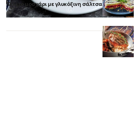
Φιλέτο μοσχάρι με γλυκόξινη σάλτσα