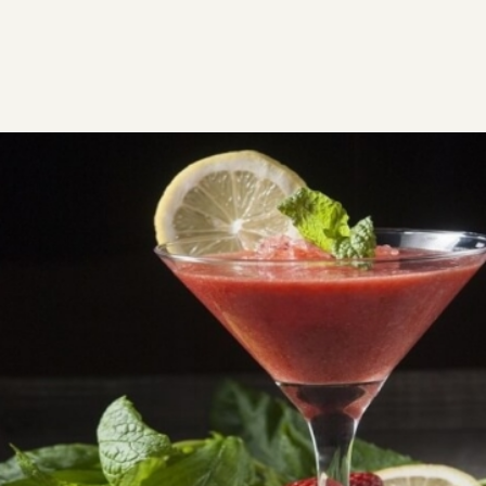
ΣΥΝΤΑΓΕΣ
ΡΟΦΗΜΑΤΑ - ΠΟΤΑ
Fragolini (Εύκολο κοκτέιλ βότκα
– φράουλα)
Τα καλοκαιρινά βράδια «τραβάνε» δροσερά κοκτέιλ.
Με τόσα υπέροχα, φρέσκα φρούτα στη διάθεσή μας,
μπορούμε να φτιάξουμε τα πιο πολύχρωμα ποτά.
Εύκολη
0:20