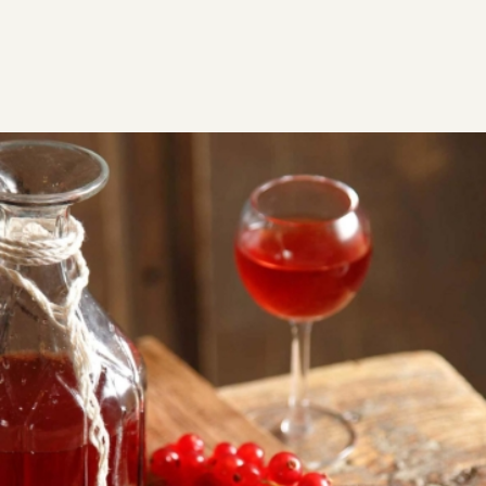
ΣΥΝΤΑΓΕΣ
ΡΟΦΗΜΑΤΑ - ΠΟΤΑ
Λικέρ φρούτα του δάσους με
άρωμα πορτοκαλιού
Λικέρ φρούτα του δάσους με άρωμα πορτοκαλιού,
σερβίρετέ το μετά από ένα τραπέζι για να αφήσετε
την καλύτερη γεύση στους καλεσμένους σας! Ιδανικό
συνοδευτικό για το επιδόρπιο σας αλλά και
χωνευτικό.